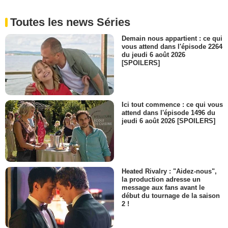
- 1 Episode :
6
David Youse
Toutes les news Séries
Aide-soignant
- 1 Episode :
7
Demain nous appartient : ce qui
vous attend dans l'épisode 2264
Laurie O'Brien
du jeudi 6 août 2026
Myra Devaney
[SPOILERS]
- 1 Episode :
8
Stephen Lee
Leonard
- 1 Episode :
9
Ici tout commence : ce qui vous
attend dans l'épisode 1496 du
Sid Conrad
jeudi 6 août 2026 [SPOILERS]
Mort Gould
- 1 Episode :
11
Meagen Fay
Sally McFarlan
- 1 Episode :
12
Heated Rivalry : "Aidez-nous",
Rachel Smith
la production adresse un
Infirmière
message aux fans avant le
- 1 Episode :
13
début du tournage de la saison
2 !
Christine Tucci
Dr. Rose Weber
- 1 Episode :
14