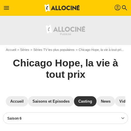
profil
menu
search
Accueil
Séries
Séries TV les plus populaires
Chicago Hope, la vie à tout prix
Ch
Chicago Hope, la vie à
tout prix
Accueil
Saisons et Episodes
Casting
News
Vidéo
Saison 6