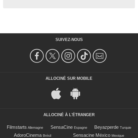
- 1 Episode :
1
Natalija Nogulich
- 1 Episode :
2
Octavia Spencer
Jane
- 1 Episode :
3
SUIVEZ-NOUS
Earl K. Kim
Anesthésiste
- 1 Episode :
4
Doran Clark
Melody Cacaci
- 1 Episode :
5
ALLOCINÉ SUR MOBILE
Paul Collins
Mr. Carver
- 1 Episode :
6
Grand L. Bush
Oswald Merton
- 1 Episode :
7
ALLOCINÉ À L'ÉTRANGER
Joseph Hodge
Neelan
Filmstarts
SensaCine
Beyazperde
Allemagne
Espagne
Turquie
- 1 Episode :
8
AdoroCinema
Sensacine México
Brésil
Mexique
Scott Klace