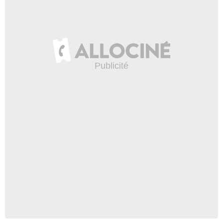
Rosanna DeSoto
Lulu
- 1 Episode :
18
Juan Fernández (II)
Reporter #2
- 1 Episode :
19
Alyson Reed
Misty Moss
- 1 Episode :
20
Martin Cassidy
Dr. Hartman
- 1 Episode :
21
Rene Auberjonois
Dr. Walter Kerry
- 1 Episode :
3
Paula Newsome
Kathy Stalworth
- 1 Episode :
4
Graham Beckel
Doug Majeski
- 1 Episode :
5
Time Winters