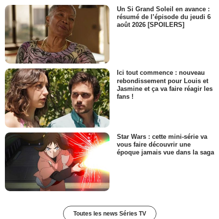
Un Si Grand Soleil en avance :
Dion Clinton Overstreet Jr
résumé de l’épisode du jeudi 6
Jimmy
août 2026 [SPOILERS]
- 1 Episode :
15
Lisa Chess
Jill
- 1 Episode :
16
Stuart Smith
Ici tout commence : nouveau
Anesthésiste
rebondissement pour Louis et
Jasmine et ça va faire réagir les
- 1 Episode :
18
fans !
Juan Fernández (II)
Reporter #1
- 1 Episode :
20
Ali Marsh
Star Wars : cette mini-série va
Denise
vous faire découvrir une
- 1 Episode :
21
époque jamais vue dans la saga
Jack McGee
Stanley McGaftin
- 1 Episode :
2
Debra Christofferson
Gwen Taylor
- 1 Episode :
3
Toutes les news Séries TV