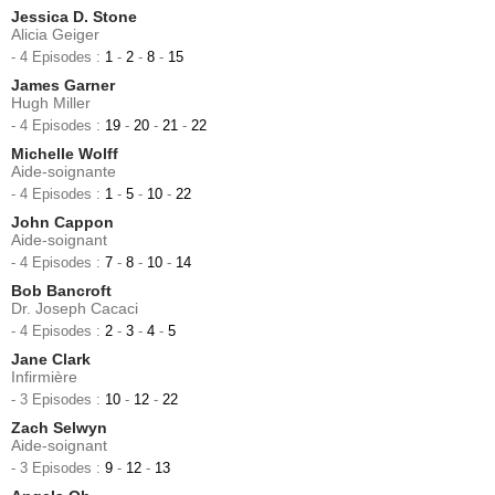
Jessica D. Stone
Alicia Geiger
- 4 Episodes :
1
-
2
-
8
-
15
James Garner
Hugh Miller
- 4 Episodes :
19
-
20
-
21
-
22
Michelle Wolff
Aide-soignante
- 4 Episodes :
1
-
5
-
10
-
22
John Cappon
Aide-soignant
- 4 Episodes :
7
-
8
-
10
-
14
Bob Bancroft
Dr. Joseph Cacaci
- 4 Episodes :
2
-
3
-
4
-
5
Jane Clark
Infirmière
- 3 Episodes :
10
-
12
-
22
Zach Selwyn
Aide-soignant
- 3 Episodes :
9
-
12
-
13