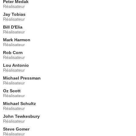
Peter Medak
- 1 Episode :
15
Réalisateur
Mary B. Ward
Jay Tobias
Betty Dysmerski
Réalisateur
- 1 Episode :
16
Bill D'Elia
Kathy Ann Stumpe
Réalisateur
Linda
Mark Harmon
- 1 Episode :
17
Réalisateur
Louis Mustillo
Détective Esposito
Rob Corn
Réalisateur
- 1 Episode :
18
Lou Antonio
Kathy Baker
Réalisateur
Mary Wyzinski
- 1 Episode :
21
Michael Pressman
Réalisateur
John Cappon
Bob
Oz Scott
Réalisateur
- 1 Episode :
22
Michael Schultz
B.D. Wong
Réalisateur
Dr. Kai Chang
- 1 Episode :
6
John Tewkesbury
Réalisateur
Carlos Cervantes
Don
Steve Gomer
Réalisateur
- 1 Episode :
7