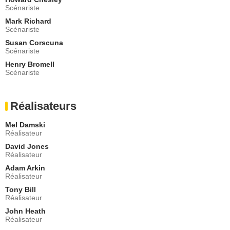
Carlos Cervantes
Scénariste
Anesthésiste
- 1 Episode :
9
Mark Richard
Scénariste
Monique Edwards
Wanda
Susan Corscuna
Scénariste
- 1 Episode :
11
John Ritter
Henry Bromell
Joe Dysmerski
Scénariste
- 1 Episode :
16
Oren Williams
Réalisateurs
Raymond Wilkes
- 1 Episode :
17
Mel Damski
Robert Culp
Réalisateur
Benjamin Quinn
David Jones
- 1 Episode :
18
Réalisateur
John Cappon
Adam Arkin
- 1 Episode :
3
Réalisateur
Patience Cleveland
Tony Bill
Emily Harding
Réalisateur
- 1 Episode :
13
John Heath
Monique Edwards
Réalisateur
Jody Lindberg