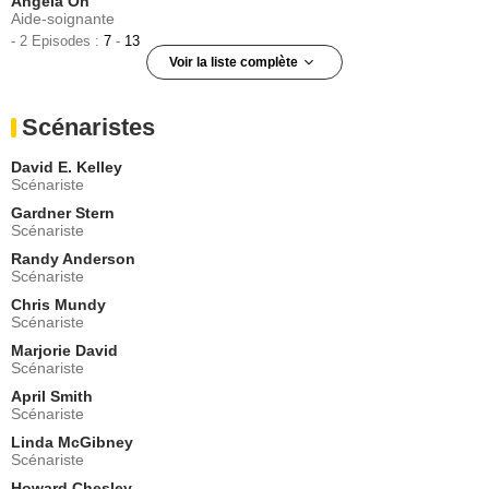
Angela Oh
Aide-soignante
- 2 Episodes :
7
-
13
Voir la liste complète
Bruce Davison
Dr. Burt Peters
Scénaristes
- 2 Episodes :
1
-
10
Monique Edwards
David E. Kelley
Laurel Canyon
Scénariste
- 1 Episode :
2
Gardner Stern
Dawn Landon
Scénariste
Trish Adams
Randy Anderson
- 1 Episode :
3
Scénariste
Matt Kaminsky
Bill Yates
Chris Mundy
Scénariste
- 1 Episode :
4
Marjorie David
Sharon Omi
Scénariste
Price
- 1 Episode :
5
April Smith
Scénariste
Monique Edwards
Infirmière
Linda McGibney
Scénariste
- 1 Episode :
7
Howard Chesley