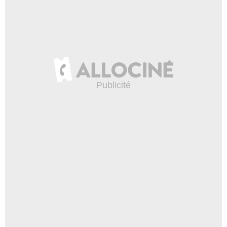
Julie Osburn
Katherine Cacaci
- 1 Episode :
5
Christopher Lawford
- 1 Episode :
6
Megan Corletto
Myra Berryman
- 1 Episode :
7
Michelle Azar
Marcia Lindsey
- 1 Episode :
8
Phill Lewis
Détective Davis
- 1 Episode :
9
Tzi Ma
Mr. Wang
- 1 Episode :
10
Charles Cioffi
- 1 Episode :
22
Freda Foh Shen
Dr. Aldmen