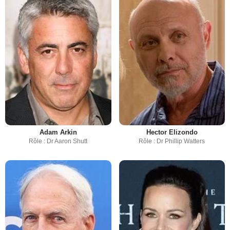
Adam Arkin
Hector Elizondo
Rôle : Dr Aaron Shutt
Rôle : Dr Phillip Watters