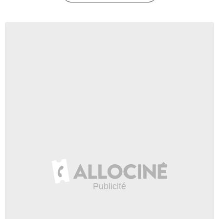
Ron Dean
- 1 Episode :
4
Molly Hagan
Bettina Wallace
- 1 Episode :
5
John Ales
- 1 Episode :
6
Kavi Raz
Dr. Primasseri
- 1 Episode :
8
Liann Pattison
Amanda Dillahey
- 1 Episode :
9
Robert Berumen
Infirmière
- 1 Episode :
10
James Sutorius
Dr. Cliff Bass
- 1 Episode :
11
Ken Jenkins
Jim Carroll
- 1 Episode :
12