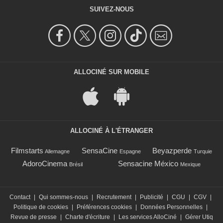
SUIVEZ-NOUS
ALLOCINÉ SUR MOBILE
ALLOCINÉ À L'ÉTRANGER
Filmstarts
SensaCine
Beyazperde
Allemagne
Espagne
Turquie
AdoroCinema
Sensacine México
Brésil
Mexique
Contact
|
Qui sommes-nous
|
Recrutement
|
Publicité
|
CGU
|
CGV
|
Politique de cookies
|
Préférences cookies
|
Données Personnelles
|
Revue de presse
|
Charte d'écriture
|
Les services AlloCiné
|
Gérer Utiq