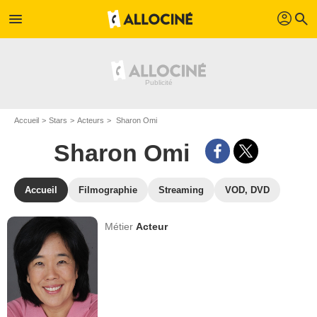
profil
menu
search
Accueil
Stars
Acteurs
Sharon Omi
Sharon Omi
Accueil
Filmographie
Streaming
VOD, DVD
Métier
Acteur