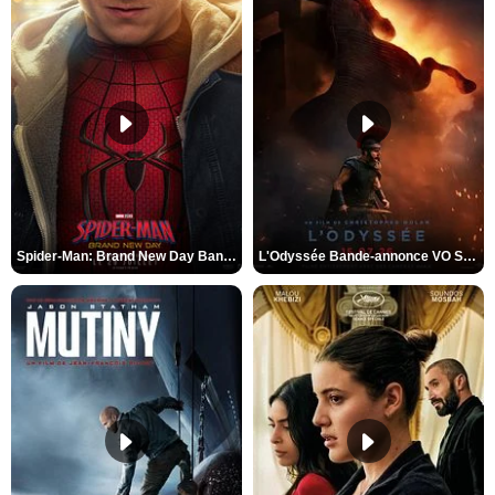
Spider-Man: Brand New Day Bande-annonce VO STFR
L'Odyssée Bande-annonce VO STFR