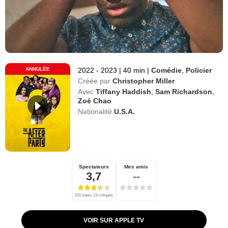
ANNULÉE
2022 - 2023
|
40 min
|
Comédie
,
Policier
Créée par
Christopher Miller
Avec
Tiffany Haddish
,
Sam Richardson
,
Zoë Chao
Nationalité
U.S.A.
Spectateurs
Mes amis
3,7
--
231 notes, 13 critiques
VOIR SUR APPLE TV