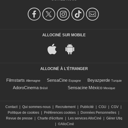
ALLOCINÉ SUR MOBILE
ALLOCINÉ À L'ÉTRANGER
Filmstarts
SensaCine
Beyazperde
Allemagne
Espagne
Turquie
AdoroCinema
Sensacine México
Brésil
Mexique
Contact
|
Qui sommes-nous
|
Recrutement
|
Publicité
|
CGU
|
CGV
|
Politique de cookies
|
Préférences cookies
|
Données Personnelles
|
Revue de presse
|
Charte d'écriture
|
Les services AlloCiné
|
Gérer Utiq
|
©AlloCiné