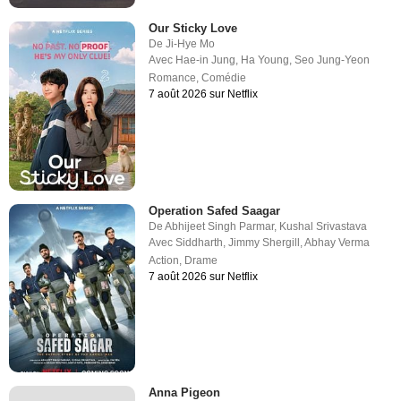
Our Sticky Love
De
Ji-Hye Mo
Avec
Hae-in Jung
,
Ha Young
,
Seo Jung-Yeon
Romance
,
Comédie
7 août 2026 sur Netflix
Operation Safed Saagar
De
Abhijeet Singh Parmar
,
Kushal Srivastava
Avec
Siddharth
,
Jimmy Shergill
,
Abhay Verma
Action
,
Drame
7 août 2026 sur Netflix
Anna Pigeon