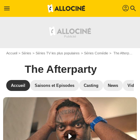
profil
menu
search
Accueil
Séries
Séries TV les plus populaires
Séries Comédie
The Afterparty
The Afterparty
Accueil
Saisons et Episodes
Casting
News
Vidéo