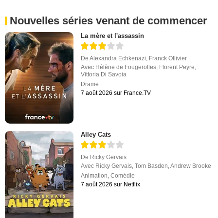
Nouvelles séries venant de commencer
La mère et l'assassin
De
Alexandra Echkenazi
,
Franck Ollivier
Avec
Hélène de Fougerolles
,
Florent Peyre
,
Vittoria Di Savoia
Drame
7 août 2026 sur France.TV
Alley Cats
De
Ricky Gervais
Avec
Ricky Gervais
,
Tom Basden
,
Andrew Brooke
Animation
,
Comédie
7 août 2026 sur Netflix