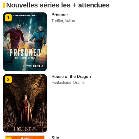
Nouvelles séries les + attendues
Prisoner
1
Thriller
,
Action
House of the Dragon
2
Fantastique
,
Drame
Silo