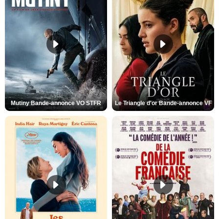
Mutiny Bande-annonce VO STFR
Le Triangle d'or Bande-annonce VF