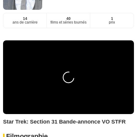
14
40
1
ans de carrière
films et séries tournés
prix
Star Trek: Section 31 Bande-annonce VO STFR
Filmographie