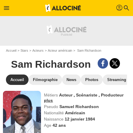
profil
menu
search
Accueil
Stars
Acteurs
Acteur américain
Sam Richardson
Sam Richardson
Accueil
Filmographie
News
Photos
Streaming
Métiers
Acteur
,
Scénariste
,
Producteur
plus
Pseudo
Samuel Richardson
Nationalité
Américain
Naissance
12 janvier 1984
Age
42
ans