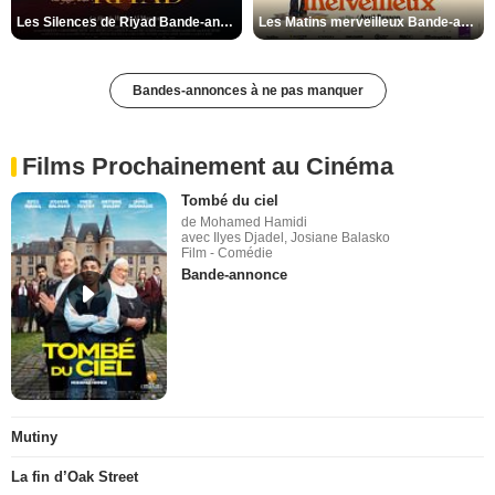
Les Silences de Riyad Bande-annonce VO STFR
Les Matins merveilleux Bande-annonce VF
Bandes-annonces à ne pas manquer
Films Prochainement au Cinéma
Tombé du ciel
de Mohamed Hamidi
avec Ilyes Djadel, Josiane Balasko
Film - Comédie
Bande-annonce
Mutiny
La fin d’Oak Street