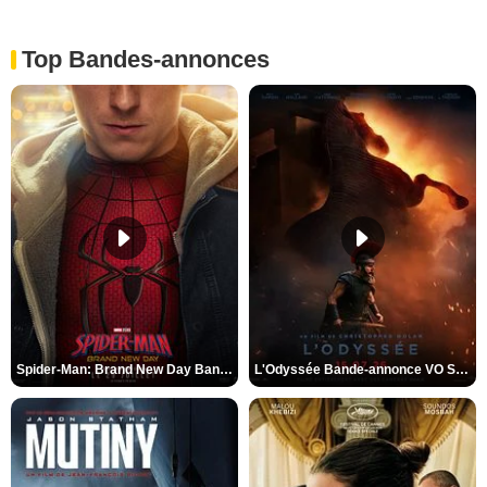
Top Bandes-annonces
Spider-Man: Brand New Day Bande-annonce VO STFR
L'Odyssée Bande-annonce VO STFR