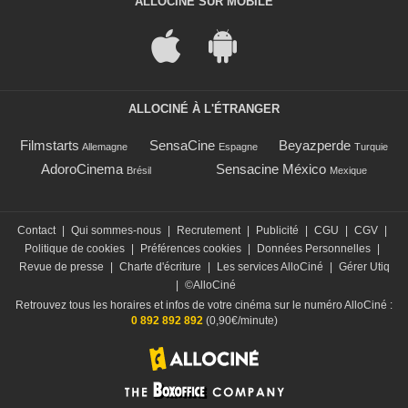
ALLOCINÉ SUR MOBILE
ALLOCINÉ À L'ÉTRANGER
Filmstarts
SensaCine
Beyazperde
Allemagne
Espagne
Turquie
AdoroCinema
Sensacine México
Brésil
Mexique
Contact
|
Qui sommes-nous
|
Recrutement
|
Publicité
|
CGU
|
CGV
|
Politique de cookies
|
Préférences cookies
|
Données Personnelles
|
Revue de presse
|
Charte d'écriture
|
Les services AlloCiné
|
Gérer Utiq
|
©AlloCiné
Retrouvez tous les horaires et infos de votre cinéma sur le numéro AlloCiné :
0 892 892 892
(0,90€/minute)