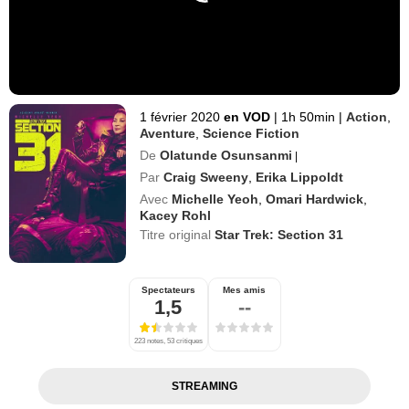
1 février 2020
en VOD
|
1h 50min
|
Action
,
Aventure
,
Science Fiction
De
Olatunde Osunsanmi
|
Par
Craig Sweeny
,
Erika Lippoldt
Avec
Michelle Yeoh
,
Omari Hardwick
,
Kacey Rohl
Titre original
Star Trek: Section 31
Spectateurs
Mes amis
1,5
--
223 notes, 53 critiques
STREAMING