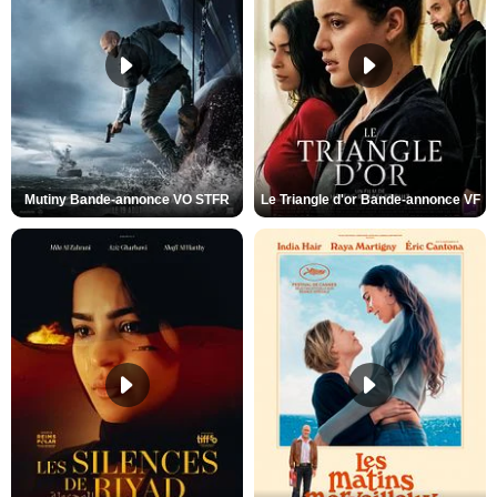
Mutiny Bande-annonce VO STFR
Le Triangle d'or Bande-annonce VF