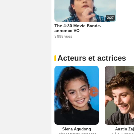
2:27
The 4:30 Movie Bande-
annonce VO
3 998 vues
Acteurs et actrices
Siena Agudong
Austin Za