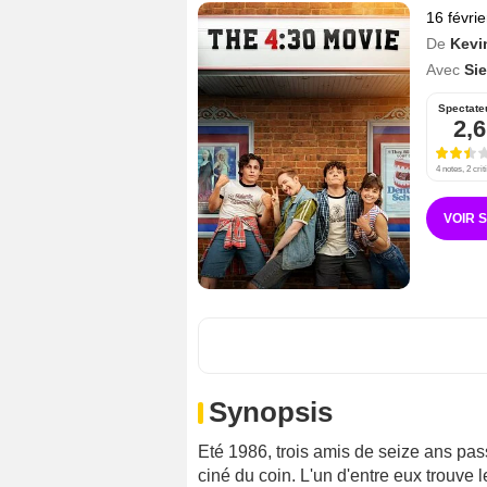
16 févri
De
Kevi
Avec
Si
Spectate
2,6
4 notes, 2 crit
VOIR 
Synopsis
Eté 1986, trois amis de seize ans pass
ciné du coin. L'un d'entre eux trouve le