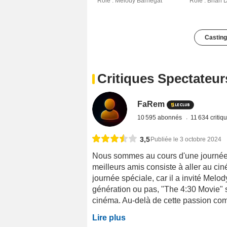
Rôle : Melody Barnegat
Rôle : Brian 
Casting
Critiques Spectateur
FaRem
10 595 abonnés
11 634 critiq
3,5
Publiée le 3 octobre 2024
Nous sommes au cours d'une journée 
meilleurs amis consiste à aller au cin
journée spéciale, car il a invité Melody
génération ou pas, "The 4:30 Movie" 
cinéma. Au-delà de cette passion com
Lire plus