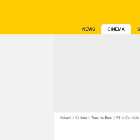
NEWS
CINÉMA
S
Accueil
Cinéma
Tous les films
Films Comédie