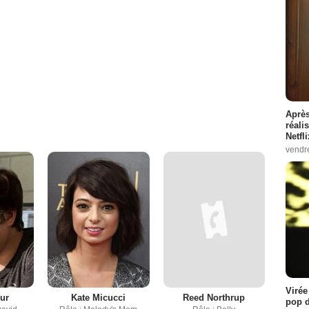
Après
réali
Netfl
vendr
Virée
jur
Kate Micucci
Reed Northrup
pop d