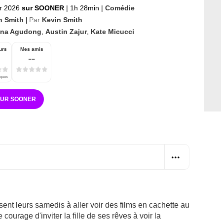
er 2026
sur SOONER
|
1h 28min
|
Comédie
n Smith
Par
Kevin Smith
|
ena Agudong
,
Austin Zajur
,
Kate Micucci
urs
Mes amis
--
iques
SUR SOONER
ent leurs samedis à aller voir des films en cachette au
 courage d'inviter la fille de ses rêves à voir la