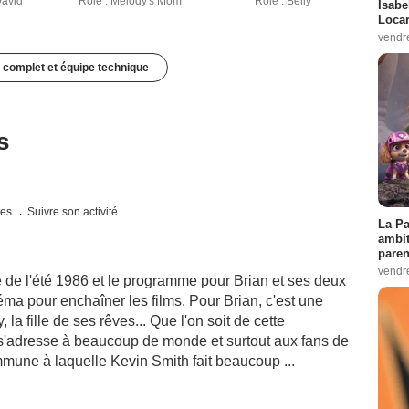
David
Rôle : Melody's Mom
Rôle : Belly
Isabe
Loca
vendr
 complet et équipe technique
s
ues
Suivre son activité
La Pa
ambit
paren
vendr
de l'été 1986 et le programme pour Brian et ses deux
éma pour enchaîner les films. Pour Brian, c'est une
, la fille de ses rêves... Que l'on soit de cette
s'adresse à beaucoup de monde et surtout aux fans de
mune à laquelle Kevin Smith fait beaucoup ...