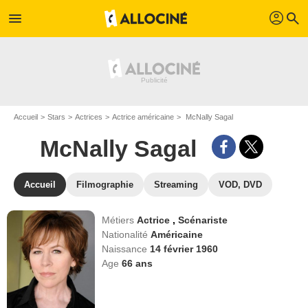
profil
menu
search
Accueil
Stars
Actrices
Actrice américaine
McNally Sagal
McNally Sagal
Accueil
Filmographie
Streaming
VOD, DVD
Métiers
Actrice
,
Scénariste
Nationalité
Américaine
Naissance
14 février 1960
Age
66
ans