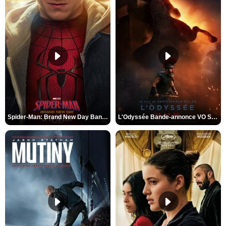
Spider-Man: Brand New Day Bande-annonce VO STFR
L'Odyssée Bande-annonce VO STFR