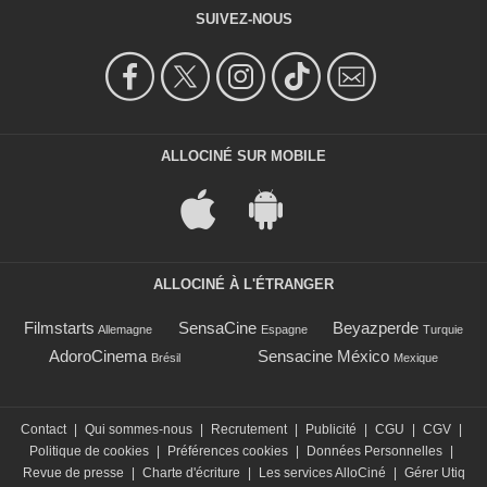
SUIVEZ-NOUS
ALLOCINÉ SUR MOBILE
ALLOCINÉ À L'ÉTRANGER
Filmstarts
SensaCine
Beyazperde
Allemagne
Espagne
Turquie
AdoroCinema
Sensacine México
Brésil
Mexique
Contact
|
Qui sommes-nous
|
Recrutement
|
Publicité
|
CGU
|
CGV
|
Politique de cookies
|
Préférences cookies
|
Données Personnelles
|
Revue de presse
|
Charte d'écriture
|
Les services AlloCiné
|
Gérer Utiq