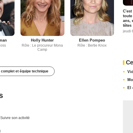
C'est
toute
ans, 
têtes
jeudi 
fman
Holly Hunter
Ellen Pompeo
loss
Rôle : Le procureur Mona
Rôle : Bertie Knox
Camp
Ce
 complet et équipe technique
Vi
Mo
El
s
Suivre son activité
0