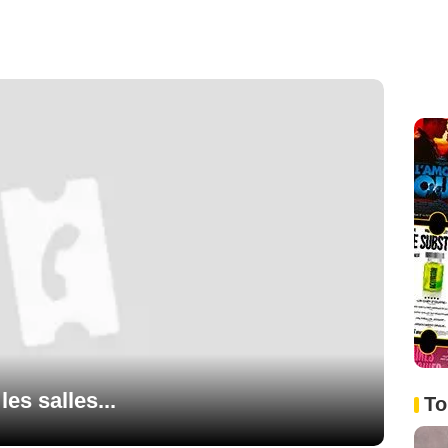
es salles...
To