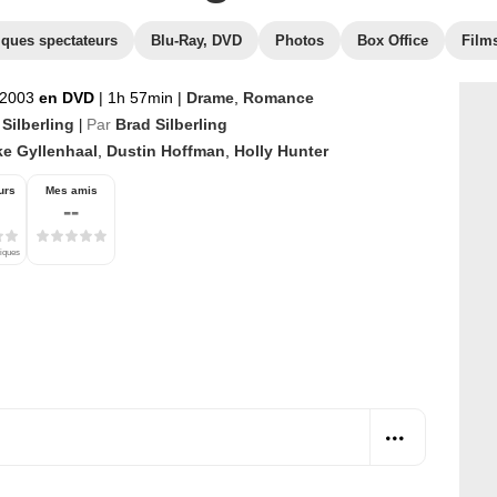
iques spectateurs
Blu-Ray, DVD
Photos
Box Office
Films
 2003
en DVD
|
1h 57min
|
Drame
,
Romance
Silberling
Par
Brad Silberling
|
ke Gyllenhaal
,
Dustin Hoffman
,
Holly Hunter
urs
Mes amis
--
tiques