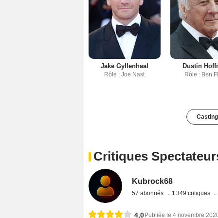
Jake Gyllenhaal
Dustin Hof
Rôle : Joe Nast
Rôle : Ben F
Casting
Critiques Spectateur
Kubrock68
57 abonnés
1 349 critiques
4,0
Publiée le 4 novembre 202