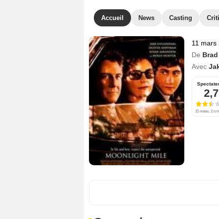
Accueil
News
Casting
Crit
11 mars
De
Brad 
Avec
Ja
Spectate
2,7
15 notes, 2 cri