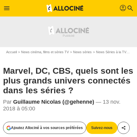
profil
menu
search
Accueil
News cinéma, films et séries TV
News séries
News Séries à la TV
Marv
Marvel, DC, CBS, quels sont les
plus grands univers connectés
dans les séries ?
Par
Guillaume Nicolas (@gehenne)
— 13 nov.
2018 à 05:00
CW
Ajoutez Allociné à vos sources préférées
Suivez-nous
Partag