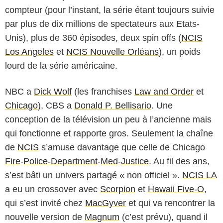
compteur (pour l’instant, la série étant toujours suivie
par plus de dix millions de spectateurs aux Etats-
Unis), plus de 360 épisodes, deux spin offs (
NCIS
Los Angeles
et
NCIS Nouvelle Orléans
), un poids
lourd de la série américaine.
NBC a
Dick Wolf
(les franchises
Law and Order
et
Chicago
), CBS a
Donald P. Bellisario
. Une
conception de la télévision un peu à l’ancienne mais
qui fonctionne et rapporte gros. Seulement la chaîne
de
NCIS
s’amuse davantage que celle de Chicago
Fire
-
Police-Department
-
Med
-
Justice
. Au fil des ans,
s’est bâti un univers partagé « non officiel ».
NCIS LA
a eu un crossover avec
Scorpion
et
Hawaii Five-O
,
qui s’est invité chez
MacGyver
et qui va rencontrer la
nouvelle version de
Magnum
(c’est prévu), quand il