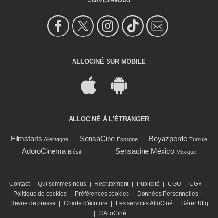
SUIVEZ-NOUS
ALLOCINÉ SUR MOBILE
ALLOCINÉ À L'ÉTRANGER
Filmstarts
SensaCine
Beyazperde
Allemagne
Espagne
Turquie
AdoroCinema
Sensacine México
Brésil
Mexique
Contact
|
Qui sommes-nous
|
Recrutement
|
Publicité
|
CGU
|
CGV
|
Politique de cookies
|
Préférences cookies
|
Données Personnelles
|
Revue de presse
|
Charte d'écriture
|
Les services AlloCiné
|
Gérer Utiq
|
©AlloCiné