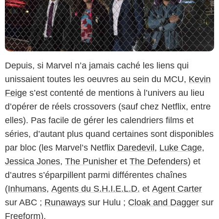
Depuis, si Marvel n’a jamais caché les liens qui
unissaient toutes les oeuvres au sein du MCU,
Kevin
Feige
s’est contenté de mentions à l’univers au lieu
d’opérer de réels crossovers (sauf chez Netflix, entre
elles). Pas facile de gérer les calendriers films et
séries, d’autant plus quand certaines sont disponibles
par bloc (les Marvel’s Netflix
Daredevil
,
Luke Cage
,
Jessica Jones
,
The Punisher
et
The Defenders
) et
d’autres s’éparpillent parmi différentes chaînes
(
Inhumans
,
Agents du S.H.I.E.L.D.
et
Agent Carter
sur ABC ;
Runaways
sur Hulu ;
Cloak and Dagger
sur
Freeform).