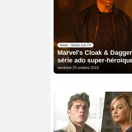
News - Séries à la TV
Marvel's Cloak & Dagger 
série ado super-héroïqu
vendredi 25 octobre 2019