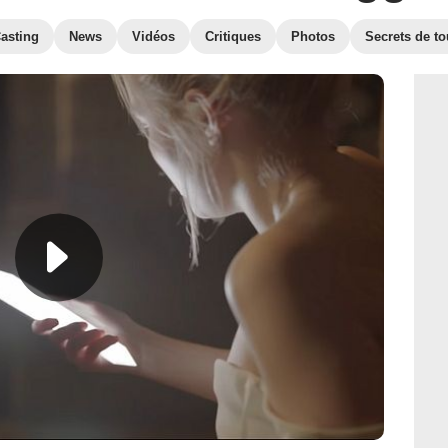
asting
News
Vidéos
Critiques
Photos
Secrets de t