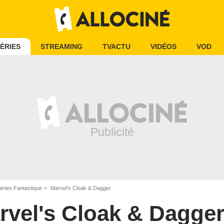
ÉRIES
STREAMING
TVACTU
VIDÉOS
VOD
éries Fantastique
Marvel's Cloak & Dagger
rvel's Cloak & Dagge