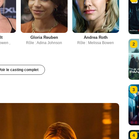
lt
Gloria Reuben
Andrea Roth
owen ,
Rôle : Adina Johnson
Rôle : Melissa Bowen
2
Voir le casting complet
3
4