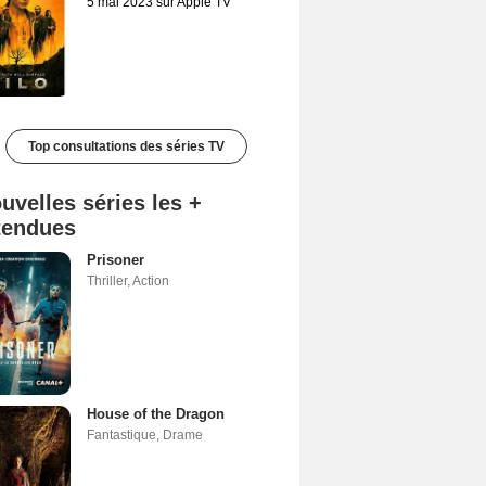
5 mai 2023 sur Apple TV
Top consultations des séries TV
uvelles séries les +
tendues
Prisoner
Thriller
,
Action
House of the Dragon
Fantastique
,
Drame