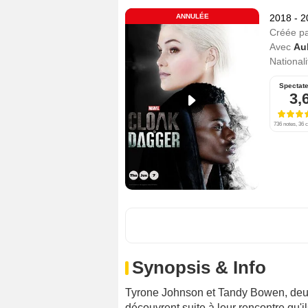
ANNULÉE
2018 - 
Créée p
Avec
Au
Nationali
Spectat
3,
736 notes, 36 c
Synopsis & Info
Tyrone Johnson et Tandy Bowen, deux 
découvrent suite à leur rencontre qu'i