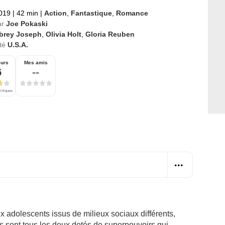
2019
|
42 min
|
Action
,
Fantastique
,
Romance
ar
Joe Pokaski
brey Joseph
,
Olivia Holt
,
Gloria Reuben
té
U.S.A.
eurs
Mes amis
6
--
ritiques
adolescents issus de milieux sociaux différents,
ls sont tous les deux dotés de superpouvoirs qui