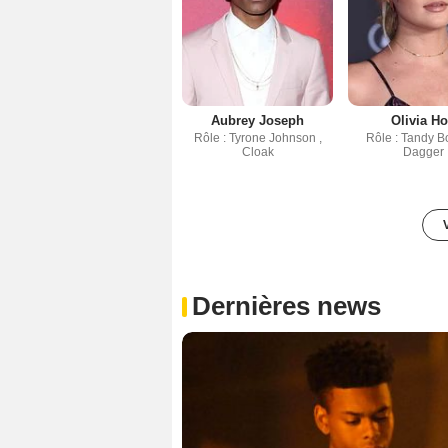
Aubrey Joseph
Olivia Ho
Rôle : Tyrone Johnson ,
Rôle : Tandy B
Cloak
Dagger
Dernières news