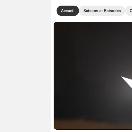
Accueil
Saisons et Episodes
C