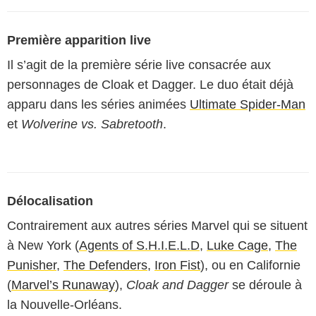
Première apparition live
Il s’agit de la première série live consacrée aux
personnages de Cloak et Dagger. Le duo était déjà
apparu dans les séries animées
Ultimate Spider-Man
et
Wolverine vs. Sabretooth
.
Délocalisation
Contrairement aux autres séries Marvel qui se situent
à New York (
Agents of S.H.I.E.L.D
,
Luke Cage
,
The
Punisher
,
The Defenders
,
Iron Fist
), ou en Californie
(
Marvel’s Runaway
),
Cloak and Dagger
se déroule à
la Nouvelle-Orléans.