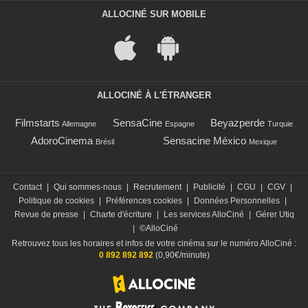
ALLOCINÉ SUR MOBILE
ALLOCINÉ À L'ÉTRANGER
Filmstarts
SensaCine
Beyazperde
Allemagne
Espagne
Turquie
AdoroCinema
Sensacine México
Brésil
Mexique
Contact
|
Qui sommes-nous
|
Recrutement
|
Publicité
|
CGU
|
CGV
|
Politique de cookies
|
Préférences cookies
|
Données Personnelles
|
Revue de presse
|
Charte d'écriture
|
Les services AlloCiné
|
Gérer Utiq
|
©AlloCiné
Retrouvez tous les horaires et infos de votre cinéma sur le numéro AlloCiné :
0 892 892 892
(0,90€/minute)