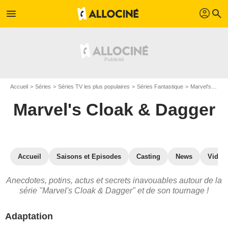
profil
menu
search
Accueil
Séries
Séries TV les plus populaires
Séries Fantastique
Marvel's Cloak & Dagger
Marvel's Cloak & Dagger
Accueil
Saisons et Episodes
Casting
News
Vidéo
Anecdotes, potins, actus et secrets inavouables autour de la
série "Marvel's Cloak & Dagger" et de son tournage !
Adaptation