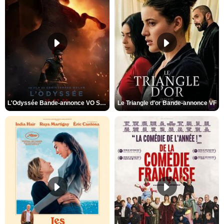
L'Odyssée Bande-annonce VO STFR
Le Triangle d'or Bande-annonce VF