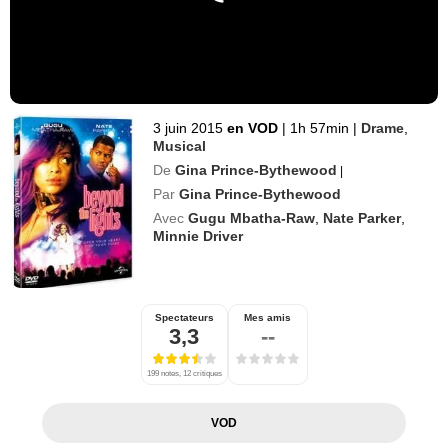
3 juin 2015
en VOD
|
1h 57min
|
Drame
,
Musical
De
Gina Prince-Bythewood
|
Par
Gina Prince-Bythewood
Avec
Gugu Mbatha-Raw
,
Nate Parker
,
Minnie Driver
Spectateurs
Mes amis
3,3
--
199 notes, 12 critiques
VOD