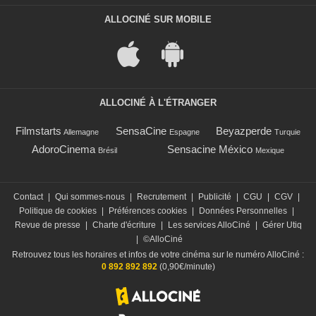
ALLOCINÉ SUR MOBILE
ALLOCINÉ À L'ÉTRANGER
Filmstarts
SensaCine
Beyazperde
Allemagne
Espagne
Turquie
AdoroCinema
Sensacine México
Brésil
Mexique
Contact
|
Qui sommes-nous
|
Recrutement
|
Publicité
|
CGU
|
CGV
|
Politique de cookies
|
Préférences cookies
|
Données Personnelles
|
Revue de presse
|
Charte d'écriture
|
Les services AlloCiné
|
Gérer Utiq
|
©AlloCiné
Retrouvez tous les horaires et infos de votre cinéma sur le numéro AlloCiné :
0 892 892 892
(0,90€/minute)