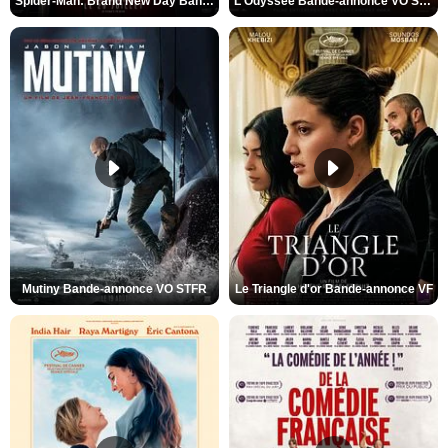
Spider-Man: Brand New Day Bande-annonce VO STFR
L'Odyssée Bande-annonce VO STFR
Mutiny Bande-annonce VO STFR
Le Triangle d'or Bande-annonce VF