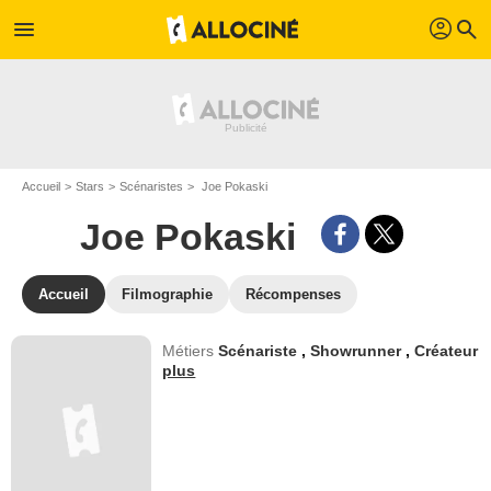
profil
menu
search
Accueil
Stars
Scénaristes
Joe Pokaski
Joe Pokaski
Accueil
Filmographie
Récompenses
Métiers
Scénariste
,
Showrunner
,
Créateur
plus