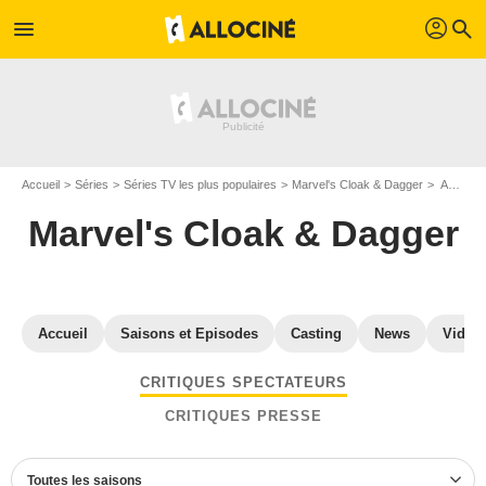
profil
menu
search
Accueil
Séries
Séries TV les plus populaires
Marvel's Cloak & Dagger
Avis Marvel's Cloak & Dagger
Marvel's Cloak & Dagger
Accueil
Saisons et Episodes
Casting
News
Vidéo
CRITIQUES SPECTATEURS
CRITIQUES PRESSE
Toutes les saisons