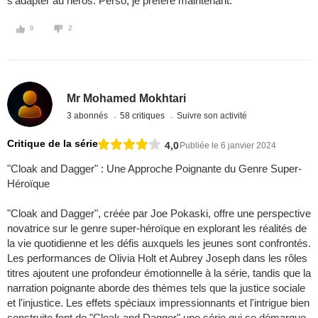
s'adapter au héros. Perso, je préfère maintenant.
0
2
Mr Mohamed Mokhtari
3 abonnés
58 critiques
Suivre son activité
Critique de la série
4,0
Publiée le 6 janvier 2024
"Cloak and Dagger" : Une Approche Poignante du Genre Super-
Héroïque
"Cloak and Dagger", créée par Joe Pokaski, offre une perspective
novatrice sur le genre super-héroïque en explorant les réalités de
la vie quotidienne et les défis auxquels les jeunes sont confrontés.
Les performances de Olivia Holt et Aubrey Joseph dans les rôles
titres ajoutent une profondeur émotionnelle à la série, tandis que la
narration poignante aborde des thèmes tels que la justice sociale
et l'injustice. Les effets spéciaux impressionnants et l'intrigue bien
construite font de "Cloak and Dagger" une série qui se démarque