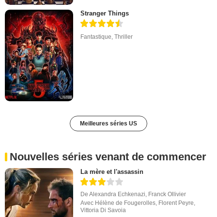
Stranger Things
Fantastique
,
Thriller
Meilleures séries US
Nouvelles séries venant de commencer
La mère et l'assassin
De
Alexandra Echkenazi
,
Franck Ollivier
Avec
Hélène de Fougerolles
,
Florent Peyre
,
Vittoria Di Savoia