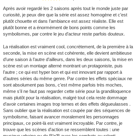
Après avoir regardé les 2 saisons après tout le monde juste par
curiosité, je peux dire que la série est assez homogène et c’est
plutôt chouette et dans l’ambiance est assez réaliste. Elle est
plutôt bonne et a énormément de bons points comme les
symbolismes, par contre le jeu d’acteur reste parfois douteux.
La réalisation est vraiment cool, concrètement, de la première à la
seconde, la mise en scène est cohérente, elle devient ambitieuse
d’une saison à l’autre d’ailleurs, dans les deux saisons, la mise en
scène est un montage alterné montrant un protagoniste, puis
l’autre ; ce qui est hyper bon et qui est innovant par rapport à
d’autres séries du même genre. Par contre les effets spéciaux ne
sont absolument pas bons, c’est même parfois très moches,
même s’il ne faut pas regarder cette série pour la grandiloquence
mais plutôt pour la réalisation, malgré tout cela reste dommage
d’avoir certaines images trop ternes et des effets dégueulasses .
Sans oublier que la réalisation est coupée par des séquences de
symbolisme, faisant avancer moralement les personnages
principaux, ce point-là est vraiment incroyable. Par contre, je
trouve que les scènes d'action se ressemblent toutes : une
musique urbaine ou de R’n’B avec les combats au ralenti.