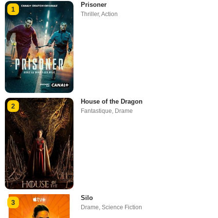
Prisoner
1
Thriller
,
Action
House of the Dragon
2
Fantastique
,
Drame
Silo
3
Drame
,
Science Fiction