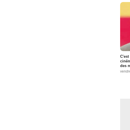
C'est
ciném
des m
vendr