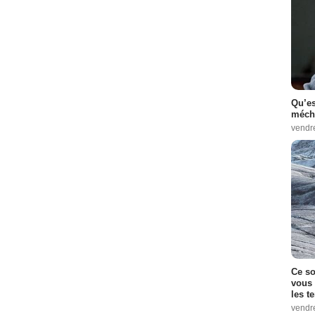
Qu’es
méch
vendr
Ce so
vous 
les t
vendr