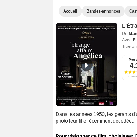
Accueil
Bandes-annonces
Cas
L'Étr
De
Man
Avec
Pi
Titre or
Pres
4,
21 criti
Dans les années 1950, les gérants d
photo leur fille récemment décédée...
Pour visionner ce film, choisissez l