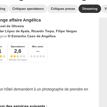
ting
Critiques spectateurs
Critiques presse
Streaming
V
ange affaire Angélica
oel de Oliveira
lar López de Ayala
,
Ricardo Trepa
,
Filipe Vargas
iginal
O Estranho Caso de Angélica
se
Spectateurs
Mes amis
1
2,6
--
ques
284 notes, 60 critiques
'un hôtel demandent à un photographe de prendre en
'un des services suivants :