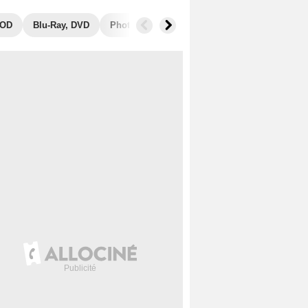
OD
Blu-Ray, DVD
Photos
Secrets de tournage
Box Offic