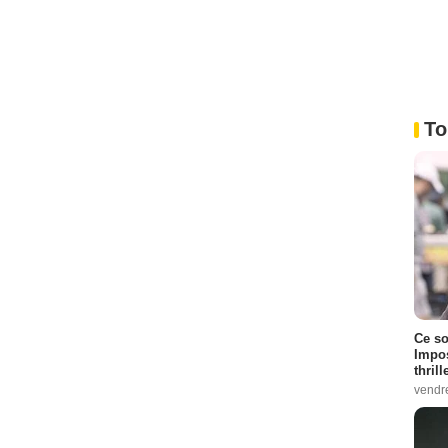
To
Ce so
Impos
thrill
vendr