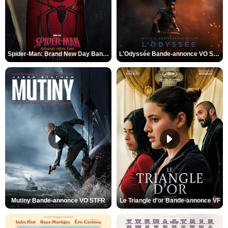
Spider-Man: Brand New Day Bande-annonce VO STFR
L'Odyssée Bande-annonce VO STFR
Mutiny Bande-annonce VO STFR
Le Triangle d'or Bande-annonce VF