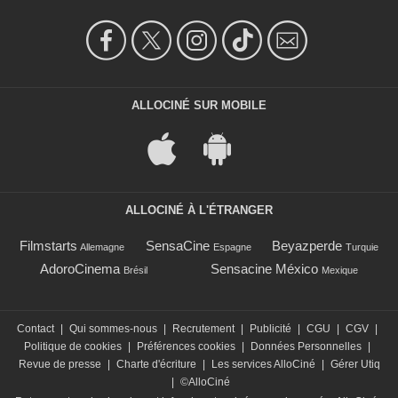
ALLOCINÉ SUR MOBILE
ALLOCINÉ À L'ÉTRANGER
Filmstarts
SensaCine
Beyazperde
Allemagne
Espagne
Turquie
AdoroCinema
Sensacine México
Brésil
Mexique
Contact
|
Qui sommes-nous
|
Recrutement
|
Publicité
|
CGU
|
CGV
|
Politique de cookies
|
Préférences cookies
|
Données Personnelles
|
Revue de presse
|
Charte d'écriture
|
Les services AlloCiné
|
Gérer Utiq
|
©AlloCiné