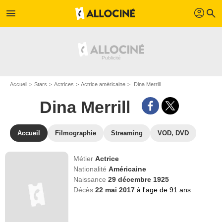
profil
menu
search
Accueil
Stars
Actrices
Actrice américaine
Dina Merrill
Dina Merrill
Accueil
Filmographie
Streaming
VOD, DVD
Métier
Actrice
Nationalité
Américaine
Naissance
29 décembre 1925
Décès
22 mai 2017
à l'age de 91 ans