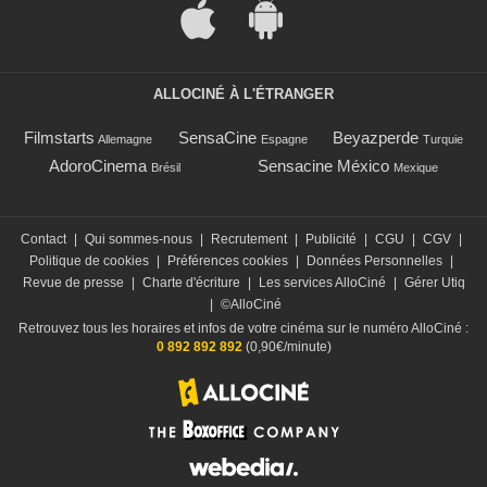
ALLOCINÉ À L'ÉTRANGER
Filmstarts
SensaCine
Beyazperde
Allemagne
Espagne
Turquie
AdoroCinema
Sensacine México
Brésil
Mexique
Contact
|
Qui sommes-nous
|
Recrutement
|
Publicité
|
CGU
|
CGV
|
Politique de cookies
|
Préférences cookies
|
Données Personnelles
|
Revue de presse
|
Charte d'écriture
|
Les services AlloCiné
|
Gérer Utiq
|
©AlloCiné
Retrouvez tous les horaires et infos de votre cinéma sur le numéro AlloCiné :
0 892 892 892
(0,90€/minute)