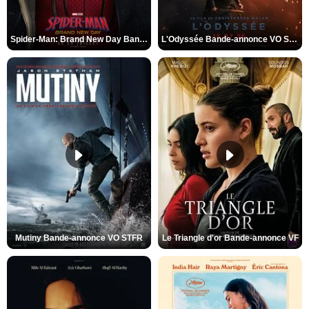
Spider-Man: Brand New Day Bande-annonce VO STFR
L'Odyssée Bande-annonce VO STFR
Mutiny Bande-annonce VO STFR
Le Triangle d'or Bande-annonce VF