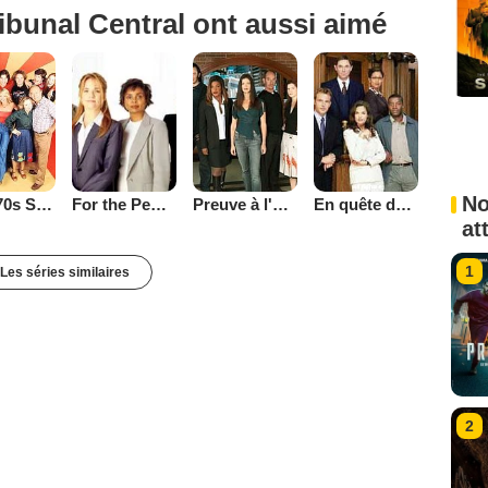
ibunal Central ont aussi aimé
No
That '70s Show
Preuve à l'appui
En quête de justice
For the People (2002)
at
1
Les séries similaires
2