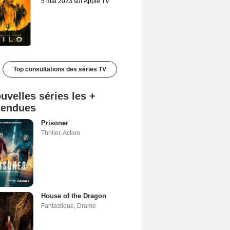
5 mai 2023 sur Apple TV
Top consultations des séries TV
uvelles séries les +
tendues
Prisoner
Thriller
,
Action
House of the Dragon
Fantastique
,
Drame