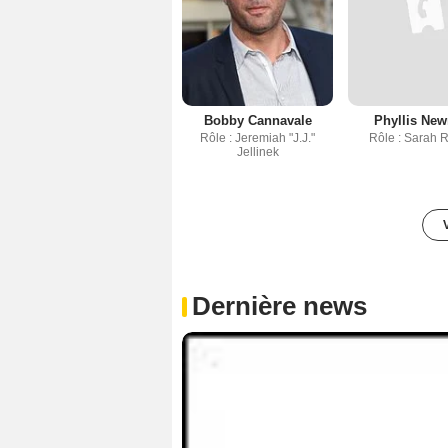
Bobby Cannavale
Phyllis Ne
Rôle : Jeremiah "J.J."
Rôle : Sarah R
Jellinek
Dernière news