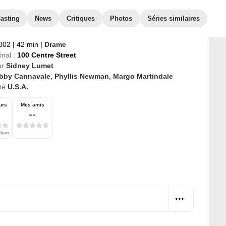
asting
News
Critiques
Photos
Séries similaires
2002
|
42 min
|
Drame
inal :
100 Centre Street
ar
Sidney Lumet
bby Cannavale
,
Phyllis Newman
,
Margo Martindale
té
U.S.A.
urs
Mes amis
--
tiques