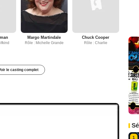
wman
Margo Martindale
Chuck Cooper
ifkind
Rôle : Michelle Grande
Rôle : Charlie
Voir le casting complet
Sé
1