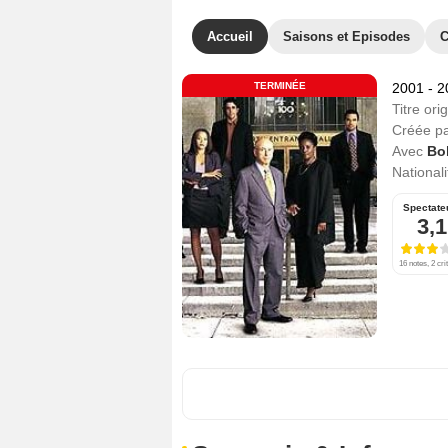
Accueil
Saisons et Episodes
C
TERMINÉE
2001 - 
Titre orig
Créée p
Avec
Bo
Nationali
Spectate
3,1
16 notes, 2 cri