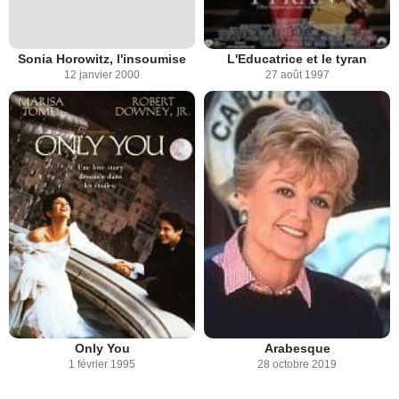
Sonia Horowitz, l'insoumise
L'Educatrice et le tyran
12 janvier 2000
27 août 1997
Only You
Arabesque
1 février 1995
28 octobre 2019