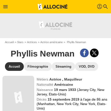
profil
menu
search
Accueil
Stars
Actrices
Actrice américaine
Phyllis Newman
Phyllis Newman
Accueil
Filmographie
Streaming
VOD, DVD
Métiers
Actrice
,
Maquilleur
Nationalité
Américaine
Naissance
19 mars 1933
(Jersey City, New
Jersey, Etats-Unis)
Décès
15 septembre 2019
à l'age de 86 ans
(Manhattan, New York City, New York, Etats-
Unis)