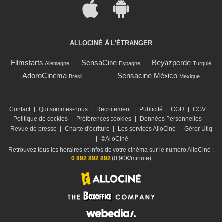
ALLOCINÉ À L'ÉTRANGER
Filmstarts
SensaCine
Beyazperde
Allemagne
Espagne
Turquie
AdoroCinema
Sensacine México
Brésil
Mexique
Contact
|
Qui sommes-nous
|
Recrutement
|
Publicité
|
CGU
|
CGV
|
Politique de cookies
|
Préférences cookies
|
Données Personnelles
|
Revue de presse
|
Charte d'écriture
|
Les services AlloCiné
|
Gérer Utiq
|
©AlloCiné
Retrouvez tous les horaires et infos de votre cinéma sur le numéro AlloCiné :
0 892 892 892
(0,90€/minute)