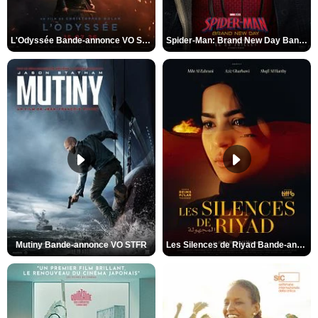
L'Odyssée Bande-annonce VO STFR
Spider-Man: Brand New Day Bande-annonce VO STFR
Mutiny Bande-annonce VO STFR
Les Silences de Riyad Bande-annonce VO STFR