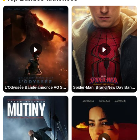
L'Odyssée Bande-annonce VO STFR
Spider-Man: Brand New Day Bande-annonce VO STFR