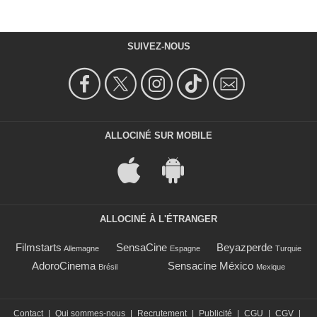
SUIVEZ-NOUS
ALLOCINÉ SUR MOBILE
ALLOCINÉ À L'ÉTRANGER
Filmstarts
SensaCine
Beyazperde
Allemagne
Espagne
Turquie
AdoroCinema
Sensacine México
Brésil
Mexique
Contact
|
Qui sommes-nous
|
Recrutement
|
Publicité
|
CGU
|
CGV
|