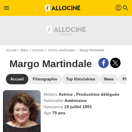
profil
menu
search
Accueil
Stars
Actrices
Actrice américaine
Margo Martindale
Margo Martindale
Accueil
Filmographie
Top films/séries
News
Phot
Métiers
Actrice
,
Productrice déléguée
Nationalité
Américaine
Naissance
18 juillet 1951
Age
75
ans