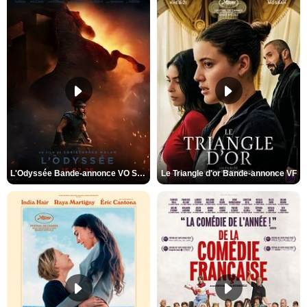
L'Odyssée Bande-annonce VO STFR
Le Triangle d'or Bande-annonce VF