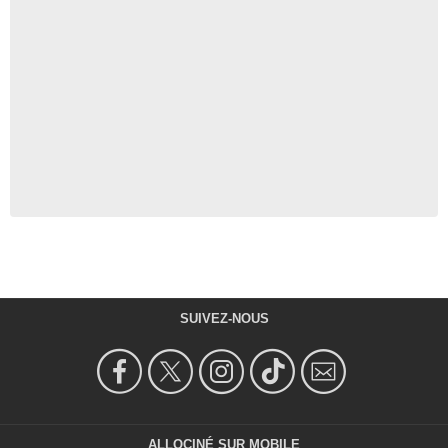
SUIVEZ-NOUS
ALLOCINÉ SUR MOBILE