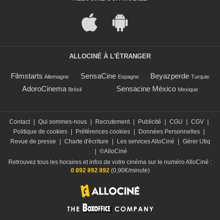
ALLOCINÉ À L'ÉTRANGER
Filmstarts
SensaCine
Beyazperde
Allemagne
Espagne
Turquie
AdoroCinema
Sensacine México
Brésil
Mexique
Contact
|
Qui sommes-nous
|
Recrutement
|
Publicité
|
CGU
|
CGV
|
Politique de cookies
|
Préférences cookies
|
Données Personnelles
|
Revue de presse
|
Charte d'écriture
|
Les services AlloCiné
|
Gérer Utiq
|
©AlloCiné
Retrouvez tous les horaires et infos de votre cinéma sur le numéro AlloCiné :
0 892 892 892
(0,90€/minute)