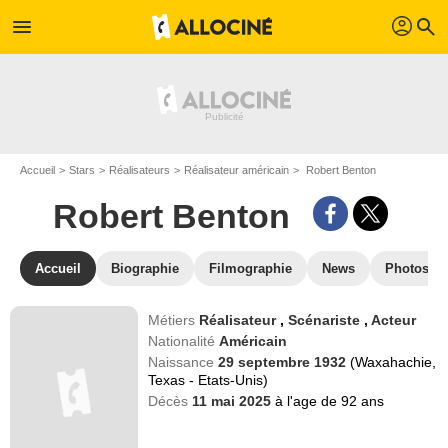
profil
menu
search
Accueil
Stars
Réalisateurs
Réalisateur américain
Robert Benton
Robert Benton
Accueil
Biographie
Filmographie
News
Photos
Métiers
Réalisateur
,
Scénariste
,
Acteur
Nationalité
Américain
Naissance
29 septembre 1932
(Waxahachie,
Texas - Etats-Unis)
Décès
11 mai 2025
à l'age de 92 ans