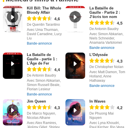
Kill Bill: The Whole
La Bataille de
Bloody Affair
Gaulle - Partie 2 :
J’écris ton nom
4,6
4,5
De Quentin Tarantino
De Antonin Baudry
Avec Uma Thurman,
David Carradine, Lucy
Avec Simon Abkarian,
Liu
Niels Schneider,
Anamaria Vartolomei
Bande-annonce
Bande-annonce
La Bataille de
L'Odyssée
Gaulle - partie 1 :
4,3
L'Âge de Fer
De Christopher Nolan
4,4
Avec Matt Damon, Tom
De Antonin Baudry
Holland, Anne
Avec Simon Abkarian,
Hathaway
Simon Russell Beale,
Bande-annonce
Florian Lesieur
Bande-annonce
Jim Queen
In Waves
4,3
4,2
De Marco Nguyen,
De Phuong Mai
Nicolas Athane
Nguyen
Avec Alex Ramires,
Avec Lyna Khoudri,
Jérémy Gillet, Shirley
Paul Kircher, Rio Vega