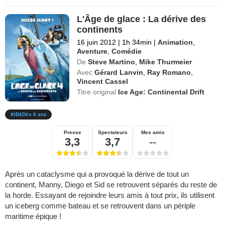
L'Âge de glace : La dérive des
continents
16 juin 2012
|
1h 34min
|
Animation
,
Aventure
,
Comédie
De
Steve Martino
,
Mike Thurmeier
Avec
Gérard Lanvin
,
Ray Romano
,
Vincent Cassel
Titre original
Ice Age: Continental Drift
Dès 6 ans
Presse
Spectateurs
Mes amis
3,3
3,7
--
Après un cataclysme qui a provoqué la dérive de tout un
continent, Manny, Diego et Sid se retrouvent séparés du reste de
la horde. Essayant de rejoindre leurs amis à tout prix, ils utilisent
un iceberg comme bateau et se retrouvent dans un périple
maritime épique !