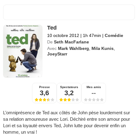
Ted
10 octobre 2012
|
1h 47min
|
Comédie
De
Seth MacFarlane
Avec
Mark Wahlberg
,
Mila Kunis
,
JoeyStarr
Presse
Spectateurs
Mes amis
3,6
3,2
--
L’omniprésence de Ted aux côtés de John pèse lourdement sur
sa relation amoureuse avec Lori. Déchiré entre son amour pour
Lori et sa loyauté envers Ted, John lutte pour devenir enfin un
homme, un vrai !