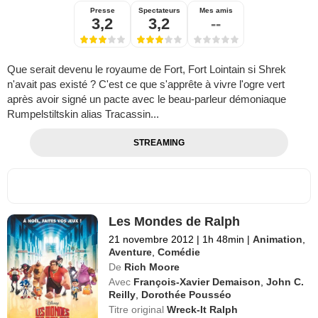
Presse
Spectateurs
Mes amis
3,2
3,2
--
Que serait devenu le royaume de Fort, Fort Lointain si Shrek
n'avait pas existé ? C'est ce que s'apprête à vivre l'ogre vert
après avoir signé un pacte avec le beau-parleur démoniaque
Rumpelstiltskin alias Tracassin...
STREAMING
Les Mondes de Ralph
21 novembre 2012
|
1h 48min
|
Animation
,
Aventure
,
Comédie
De
Rich Moore
Avec
François-Xavier Demaison
,
John C.
Reilly
,
Dorothée Pousséo
Titre original
Wreck-It Ralph