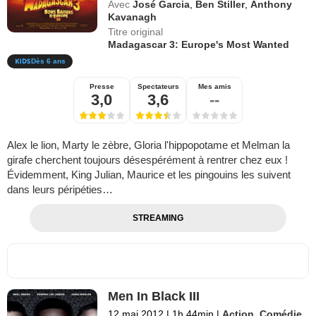
Avec
José Garcia
,
Ben Stiller
,
Anthony
Kavanagh
Titre original
Madagascar 3: Europe's Most Wanted
Dès 6 ans
Presse
Spectateurs
Mes amis
3,0
3,6
--
Alex le lion, Marty le zèbre, Gloria l'hippopotame et Melman la
girafe cherchent toujours désespérément à rentrer chez eux !
Évidemment, King Julian, Maurice et les pingouins les suivent
dans leurs péripéties…
STREAMING
Men In Black III
12 mai 2012
|
1h 44min
|
Action
,
Comédie
,