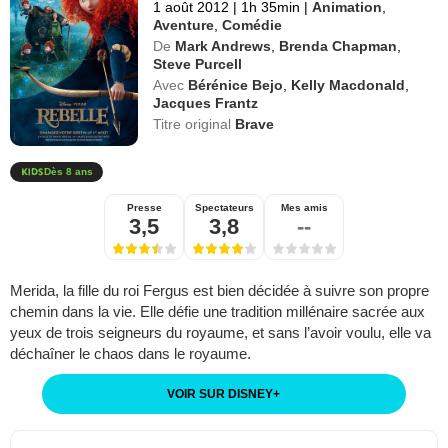
1 août 2012
|
1h 35min
|
Animation
,
Aventure
,
Comédie
De
Mark Andrews
,
Brenda Chapman
,
Steve Purcell
Avec
Bérénice Bejo
,
Kelly Macdonald
,
Jacques Frantz
Titre original
Brave
Dès 8 ans
Presse
Spectateurs
Mes amis
3,5
3,8
--
Merida, la fille du roi Fergus est bien décidée à suivre son propre
chemin dans la vie. Elle défie une tradition millénaire sacrée aux
yeux de trois seigneurs du royaume, et sans l’avoir voulu, elle va
déchaîner le chaos dans le royaume.
VOIR SUR DISNEY
+