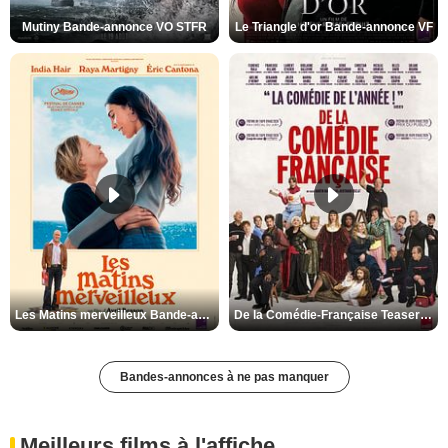
Mutiny Bande-annonce VO STFR
Le Triangle d'or Bande-annonce VF
Les Matins merveilleux Bande-annonce VF
De la Comédie-Française Teaser VF
Bandes-annonces à ne pas manquer
Meilleurs films à l'affiche