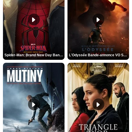
Spider-Man: Brand New Day Bande-annonce VO STFR
L'Odyssée Bande-annonce VO STFR