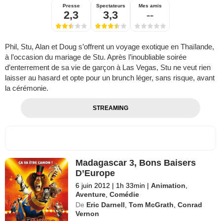
Presse
Spectateurs
Mes amis
2,3
3,3
--
Phil, Stu, Alan et Doug s’offrent un voyage exotique en Thaïlande,
à l’occasion du mariage de Stu. Après l’inoubliable soirée
d’enterrement de sa vie de garçon à Las Vegas, Stu ne veut rien
laisser au hasard et opte pour un brunch léger, sans risque, avant
la cérémonie.
STREAMING
Madagascar 3, Bons Baisers
D’Europe
6 juin 2012
|
1h 33min
|
Animation
,
Aventure
,
Comédie
De
Eric Darnell
,
Tom McGrath
,
Conrad
Vernon