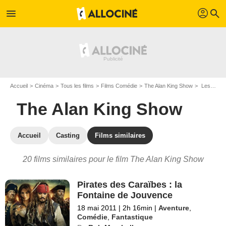
profil
menu
search
Accueil
Cinéma
Tous les films
Films Comédie
The Alan King Show
Les films similaires à "The Alan King Show"
The Alan King Show
Accueil
Casting
Films similaires
20 films similaires pour le film The Alan King Show
Pirates des Caraïbes : la
Fontaine de Jouvence
18 mai 2011
|
2h 16min
|
Aventure
,
Comédie
,
Fantastique