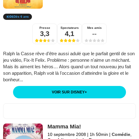
Dès 6 ans
Presse
Spectateurs
Mes amis
3,3
4,1
--
Ralph la Casse rêve d'être aussi adulé que le parfait gentil de son
jeu vidéo, Fix-It Felix. Problème : personne n'aime un méchant.
Mais ils aiment les héros… Alors quand un tout nouveau jeu fait
son apparition, Ralph voit là l'occasion d'atteindre la gloire et le
bonheur...
VOIR SUR DISNEY
+
Mamma Mia!
10 septembre 2008
|
1h 50min
|
Comédie
,