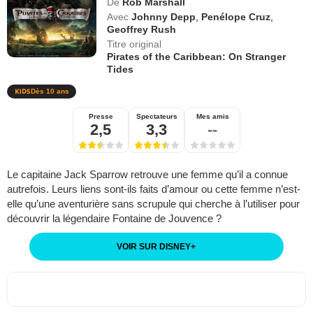
De
Rob Marshall
Avec
Johnny Depp
,
Penélope Cruz
,
Geoffrey Rush
Titre original
Pirates of the Caribbean: On Stranger
Tides
Dès 10 ans
Presse
Spectateurs
Mes amis
2,5
3,3
--
Le capitaine Jack Sparrow retrouve une femme qu’il a connue
autrefois. Leurs liens sont-ils faits d’amour ou cette femme n’est-
elle qu’une aventurière sans scrupule qui cherche à l’utiliser pour
découvrir la légendaire Fontaine de Jouvence ?
VOIR SUR DISNEY
+