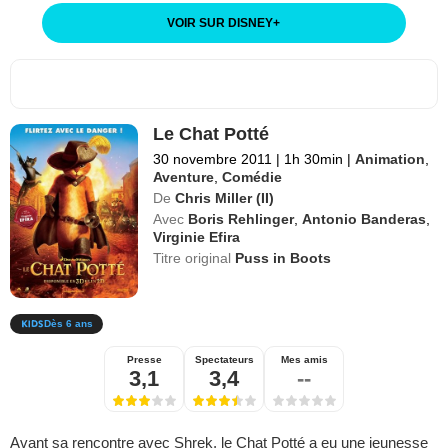
VOIR SUR DISNEY
+
Le Chat Potté
30 novembre 2011
|
1h 30min
|
Animation
,
Aventure
,
Comédie
De
Chris Miller (II)
Avec
Boris Rehlinger
,
Antonio Banderas
,
Virginie Efira
Titre original
Puss in Boots
Dès 6 ans
Presse
Spectateurs
Mes amis
3,1
3,4
--
Avant sa rencontre avec Shrek, le Chat Potté a eu une jeunesse