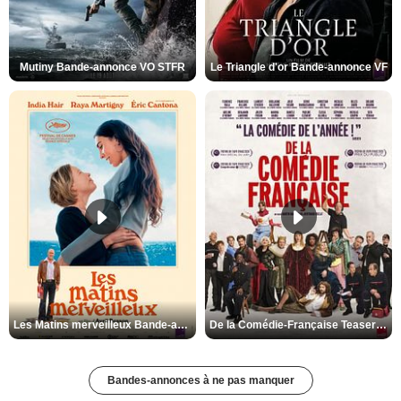
Mutiny Bande-annonce VO STFR
Le Triangle d'or Bande-annonce VF
Les Matins merveilleux Bande-annonce VF
De la Comédie-Française Teaser VF
Bandes-annonces à ne pas manquer