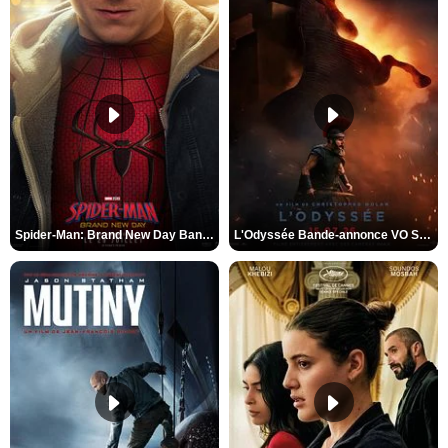
Spider-Man: Brand New Day Bande-annonce VO STFR
L'Odyssée Bande-annonce VO STFR