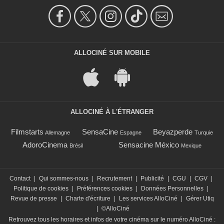
ALLOCINÉ SUR MOBILE
ALLOCINÉ À L'ÉTRANGER
Filmstarts
SensaCine
Beyazperde
Allemagne
Espagne
Turquie
AdoroCinema
Sensacine México
Brésil
Mexique
Contact
|
Qui sommes-nous
|
Recrutement
|
Publicité
|
CGU
|
CGV
|
Politique de cookies
|
Préférences cookies
|
Données Personnelles
|
Revue de presse
|
Charte d'écriture
|
Les services AlloCiné
|
Gérer Utiq
|
©AlloCiné
Retrouvez tous les horaires et infos de votre cinéma sur le numéro AlloCiné :