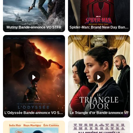
Mutiny Bande-annonce VO STFR
Spider-Man: Brand New Day Bande-annonce VO STFR
L'Odyssée Bande-annonce VO STFR
Le Triangle d'or Bande-annonce VF