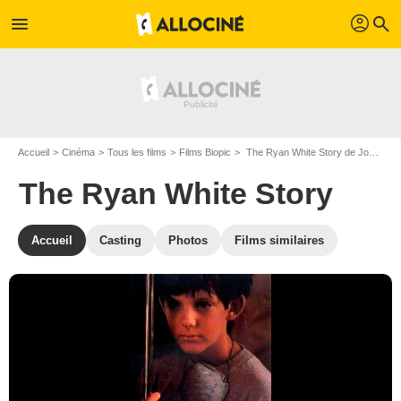
profil
menu
search
Accueil
Cinéma
Tous les films
Films Biopic
The Ryan White Story de John Herzfeld
The Ryan White Story
Accueil
Casting
Photos
Films similaires