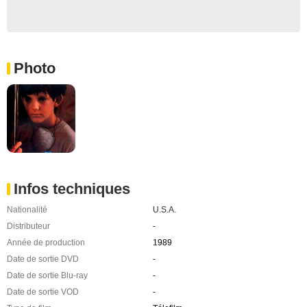
Photo
Infos techniques
Nationalité
U.S.A.
Distributeur
-
Année de production
1989
Date de sortie DVD
-
Date de sortie Blu-ray
-
Date de sortie VOD
-