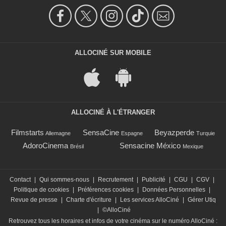
ALLOCINÉ SUR MOBILE
ALLOCINÉ À L'ÉTRANGER
Filmstarts
SensaCine
Beyazperde
Allemagne
Espagne
Turquie
AdoroCinema
Sensacine México
Brésil
Mexique
Contact
|
Qui sommes-nous
|
Recrutement
|
Publicité
|
CGU
|
CGV
|
Politique de cookies
|
Préférences cookies
|
Données Personnelles
|
Revue de presse
|
Charte d'écriture
|
Les services AlloCiné
|
Gérer Utiq
|
©AlloCiné
Retrouvez tous les horaires et infos de votre cinéma sur le numéro AlloCiné :