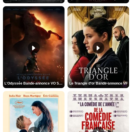
L'Odyssée Bande-annonce VO STFR
Le Triangle d'or Bande-annonce VF