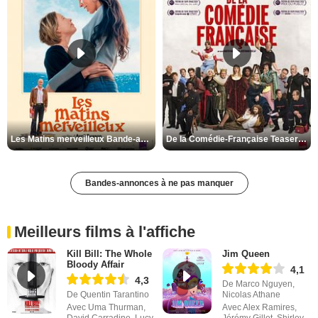
Les Matins merveilleux Bande-annonce VF
De la Comédie-Française Teaser VF
Bandes-annonces à ne pas manquer
Meilleurs films à l'affiche
Kill Bill: The Whole
Jim Queen
Bloody Affair
4,1
4,3
De Marco Nguyen,
De Quentin Tarantino
Nicolas Athane
Avec Uma Thurman,
Avec Alex Ramires,
David Carradine, Lucy
Jérémy Gillet, Shirley