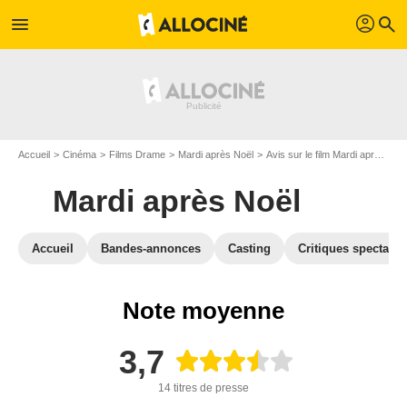
profil
menu
search
Accueil
Cinéma
Films Drame
Mardi après Noël
Avis sur le film Mardi après Noël
Mardi après Noël
Accueil
Bandes-annonces
Casting
Critiques spectateu
Note moyenne
3,7
14 titres de presse