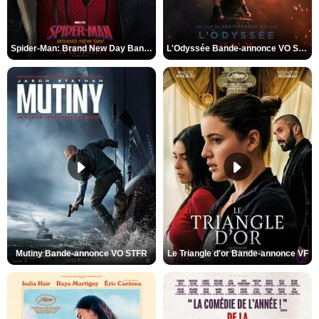
Spider-Man: Brand New Day Bande-annonce VO STFR
L'Odyssée Bande-annonce VO STFR
Mutiny Bande-annonce VO STFR
Le Triangle d'or Bande-annonce VF