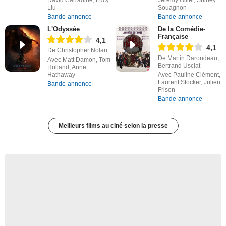
Liu
Souagnon
Bande-annonce
Bande-annonce
L'Odyssée
De la Comédie-
Française
4,1
4,1
De Christopher Nolan
De Martin Darondeau,
Avec Matt Damon, Tom
Bertrand Usclat
Holland, Anne
Hathaway
Avec Pauline Clément,
Laurent Stocker, Julien
Bande-annonce
Frison
Bande-annonce
Meilleurs films au ciné selon la presse