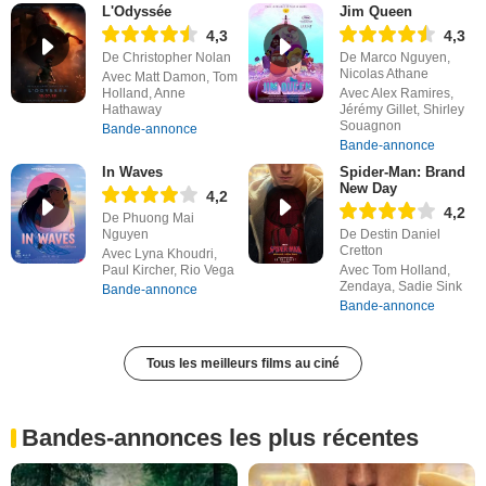
L'Odyssée
Jim Queen
4,3
4,3
De Christopher Nolan
De Marco Nguyen,
Nicolas Athane
Avec Matt Damon, Tom
Holland, Anne
Avec Alex Ramires,
Hathaway
Jérémy Gillet, Shirley
Souagnon
Bande-annonce
Bande-annonce
In Waves
Spider-Man: Brand
New Day
4,2
4,2
De Phuong Mai
Nguyen
De Destin Daniel
Cretton
Avec Lyna Khoudri,
Paul Kircher, Rio Vega
Avec Tom Holland,
Zendaya, Sadie Sink
Bande-annonce
Bande-annonce
Tous les meilleurs films au ciné
Bandes-annonces les plus récentes