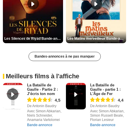
Les Silences de Riyad Bande-annonce VO STFR
Les Matins merveilleux Bande-annonce VF
Bandes-annonces à ne pas manquer
Meilleurs films à l'affiche
La Bataille de
La Bataille de
Gaulle - Partie 2 :
Gaulle - partie 1 :
J’écris ton nom
L'Âge de Fer
4,5
4,4
De Antonin Baudry
De Antonin Baudry
Avec Simon Abkarian,
Avec Simon Abkarian,
Niels Schneider,
Simon Russell Beale,
Anamaria Vartolomei
Florian Lesieur
Bande-annonce
Bande-annonce