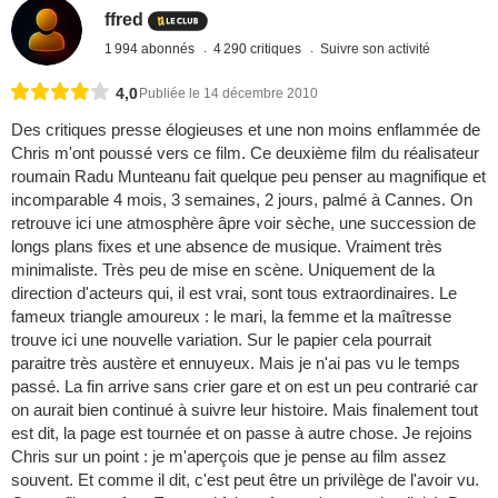
ffred
1 994 abonnés
4 290 critiques
Suivre son activité
4,0
Publiée le 14 décembre 2010
Des critiques presse élogieuses et une non moins enflammée de
Chris m'ont poussé vers ce film. Ce deuxième film du réalisateur
roumain Radu Munteanu fait quelque peu penser au magnifique et
incomparable 4 mois, 3 semaines, 2 jours, palmé à Cannes. On
retrouve ici une atmosphère âpre voir sèche, une succession de
longs plans fixes et une absence de musique. Vraiment très
minimaliste. Très peu de mise en scène. Uniquement de la
direction d'acteurs qui, il est vrai, sont tous extraordinaires. Le
fameux triangle amoureux : le mari, la femme et la maîtresse
trouve ici une nouvelle variation. Sur le papier cela pourrait
paraitre très austère et ennuyeux. Mais je n'ai pas vu le temps
passé. La fin arrive sans crier gare et on est un peu contrarié car
on aurait bien continué à suivre leur histoire. Mais finalement tout
est dit, la page est tournée et on passe à autre chose. Je rejoins
Chris sur un point : je m'aperçois que je pense au film assez
souvent. Et comme il dit, c'est peut être un privilège de l'avoir vu.