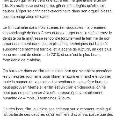
l'attraction qui l'attire vers une autre femme que la mère de sa
fille. Sa maîtresse est superbe, gênée des dégâts qu'elle sait
causer. L'épouse enfin est extraordinaire dans son orgueil blessé,
puis sa résignation efficace.
Le film culmine dans trois scènes remarquables : la première,
long badinage de deux âmes et deux corps nus, la scène chez le
dentiste où la maîtresse rencontre fortuitement la femme de son
amant et se perd dans des explications techniques qui l'aide à
supporter ce moment terrible, et la scène de rupture, un des plus
beau moment de cinéma de 2010, si ce n'est le plus beau,
formidable de maîtrise.
On retrouve dans ce film cet instinct brut que semblent posséder
les cinéastes roumains pour filmer le fatum en marche et donner
toute la nuance de la palette des sentiments qu'un être humain
peut éprouver. Même si le film est un cran en-dessous, on ne
peut pas ne pas penser à la sécheresse épouvantablement
humaine de 4 mois, 3 semaines, 2 jours.
Un très beau film, qui n'est pas éclatant sur le moment, mais qui
fait partie de ces oeuvres qu'on est fiers d'avoir vu, parce que des