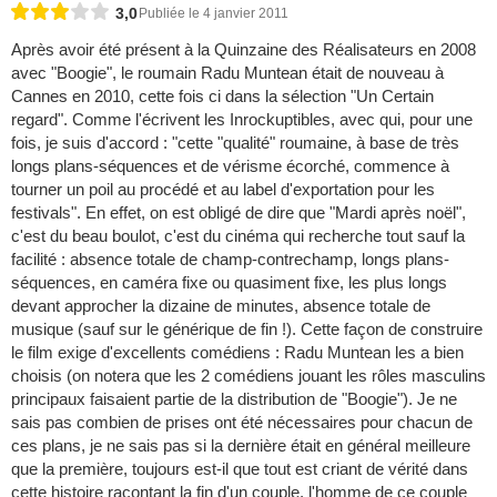
3,0
Publiée le 4 janvier 2011
Après avoir été présent à la Quinzaine des Réalisateurs en 2008
avec "Boogie", le roumain Radu Muntean était de nouveau à
Cannes en 2010, cette fois ci dans la sélection "Un Certain
regard". Comme l'écrivent les Inrockuptibles, avec qui, pour une
fois, je suis d'accord : "cette "qualité" roumaine, à base de très
longs plans-séquences et de vérisme écorché, commence à
tourner un poil au procédé et au label d'exportation pour les
festivals". En effet, on est obligé de dire que "Mardi après noël",
c'est du beau boulot, c'est du cinéma qui recherche tout sauf la
facilité : absence totale de champ-contrechamp, longs plans-
séquences, en caméra fixe ou quasiment fixe, les plus longs
devant approcher la dizaine de minutes, absence totale de
musique (sauf sur le générique de fin !). Cette façon de construire
le film exige d'excellents comédiens : Radu Muntean les a bien
choisis (on notera que les 2 comédiens jouant les rôles masculins
principaux faisaient partie de la distribution de "Boogie"). Je ne
sais pas combien de prises ont été nécessaires pour chacun de
ces plans, je ne sais pas si la dernière était en général meilleure
que la première, toujours est-il que tout est criant de vérité dans
cette histoire racontant la fin d'un couple, l'homme de ce couple