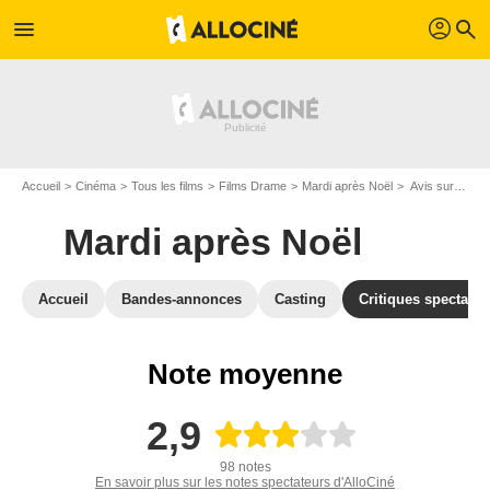
profil
menu
search
Accueil
Cinéma
Tous les films
Films Drame
Mardi après Noël
Avis sur Mardi après Noël
Mardi après Noël
Accueil
Bandes-annonces
Casting
Critiques spectateu
Note moyenne
2,9
98 notes
En savoir plus sur les notes spectateurs d'AlloCiné