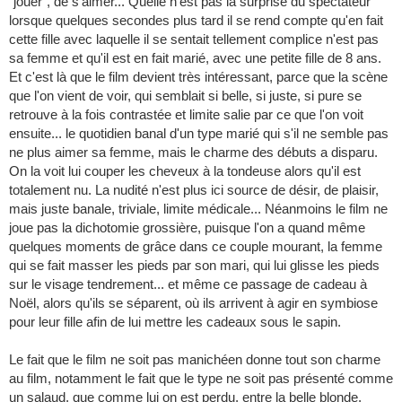
"jouer", de s'aimer... Quelle n'est pas la surprise du spectateur
lorsque quelques secondes plus tard il se rend compte qu'en fait
cette fille avec laquelle il se sentait tellement complice n'est pas
sa femme et qu'il est en fait marié, avec une petite fille de 8 ans.
Et c'est là que le film devient très intéressant, parce que la scène
que l'on vient de voir, qui semblait si belle, si juste, si pure se
retrouve à la fois contrastée et limite salie par ce que l'on voit
ensuite... le quotidien banal d'un type marié qui s'il ne semble pas
ne plus aimer sa femme, mais le charme des débuts a disparu.
On la voit lui couper les cheveux à la tondeuse alors qu'il est
totalement nu. La nudité n'est plus ici source de désir, de plaisir,
mais juste banale, triviale, limite médicale... Néanmoins le film ne
joue pas la dichotomie grossière, puisque l'on a quand même
quelques moments de grâce dans ce couple mourant, la femme
qui se fait masser les pieds par son mari, qui lui glisse les pieds
sur le visage tendrement... et même ce passage de cadeau à
Noël, alors qu'ils se séparent, où ils arrivent à agir en symbiose
pour leur fille afin de lui mettre les cadeaux sous le sapin.
Le fait que le film ne soit pas manichéen donne tout son charme
au film, notamment le fait que le type ne soit pas présenté comme
un salaud, que comme lui on est perdu, entre la belle blonde,