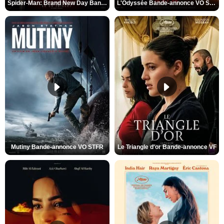
Spider-Man: Brand New Day Bande-annonce VO STFR
L'Odyssée Bande-annonce VO STFR
Mutiny Bande-annonce VO STFR
Le Triangle d'or Bande-annonce VF