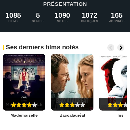
PRÉSENTATION
1085
5
1090
1072
165
FILMS
SÉRIES
NOTES
CRITIQUES
ABONNÉS
Ses derniers films notés
Mademoiselle
Baccalauréat
Iris