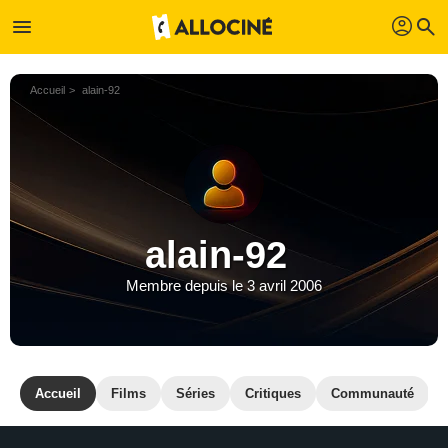
profil
menu
search
Accueil
alain-92
alain-92
Membre depuis le 3 avril 2006
Accueil
Films
Séries
Critiques
Communauté