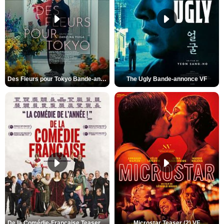
Des Fleurs pour Tokyo Bande-annonce VO STFR
The Ugly Bande-annonce VF
De la Comédie-Française Teaser (3) VF
Microstar Teaser (2) VF