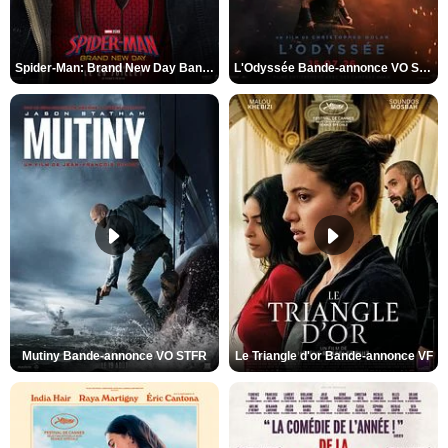
Spider-Man: Brand New Day Bande-annonce VO STFR
L'Odyssée Bande-annonce VO STFR
Mutiny Bande-annonce VO STFR
Le Triangle d'or Bande-annonce VF