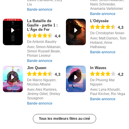
David Carradine, Lucy
Avec Simon Abkarian,
Liu
Niels Schneider,
Anamaria Vartolomei
Bande-annonce
Bande-annonce
La Bataille de
L'Odyssée
Gaulle - partie 1 :
4,3
L'Âge de Fer
De Christopher Nolan
4,4
Avec Matt Damon, Tom
De Antonin Baudry
Holland, Anne
Avec Simon Abkarian,
Hathaway
Simon Russell Beale,
Bande-annonce
Florian Lesieur
Bande-annonce
Jim Queen
In Waves
4,3
4,2
De Marco Nguyen,
De Phuong Mai
Nicolas Athane
Nguyen
Avec Alex Ramires,
Avec Lyna Khoudri,
Jérémy Gillet, Shirley
Paul Kircher, Rio Vega
Souagnon
Bande-annonce
Bande-annonce
Tous les meilleurs films au ciné