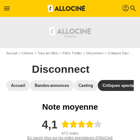
profil
menu
search
Accueil
Cinéma
Tous les films
Films Thriller
Disconnect
Critiques Disconnect
Disconnect
Accueil
Bandes-annonces
Casting
Critiques spectateu
Note moyenne
4,1
672 notes
En savoir plus sur les notes spectateurs d'AlloCiné