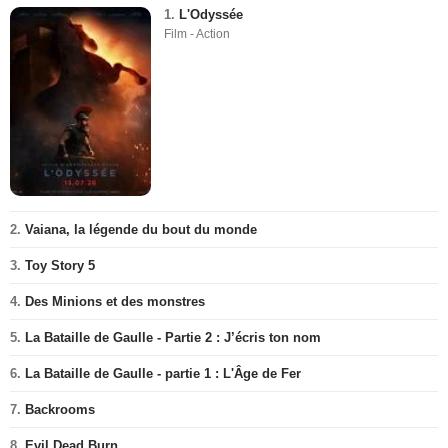
1.
L'Odyssée
Film - Action
2.
Vaiana, la légende du bout du monde
3.
Toy Story 5
4.
Des Minions et des monstres
5.
La Bataille de Gaulle - Partie 2 : J’écris ton nom
6.
La Bataille de Gaulle - partie 1 : L'Âge de Fer
7.
Backrooms
8.
Evil Dead Burn