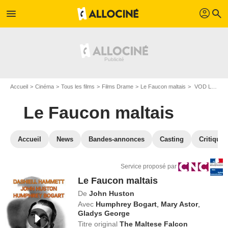
profil
menu
search
Accueil
Cinéma
Tous les films
Films Drame
Le Faucon maltais
VOD Le Faucon maltais
Le Faucon maltais
Accueil
News
Bandes-annonces
Casting
Critiques
Service proposé par
Le Faucon maltais
De
John Huston
Avec
Humphrey Bogart
,
Mary Astor
,
Gladys George
Titre original
The Maltese Falcon