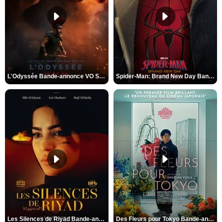
L'Odyssée Bande-annonce VO STFR
Spider-Man: Brand New Day Bande-annonce VO STFR
Les Silences de Riyad Bande-annonce VO STFR
Des Fleurs pour Tokyo Bande-annonce VO STFR