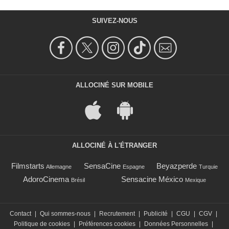
SUIVEZ-NOUS
ALLOCINÉ SUR MOBILE
ALLOCINÉ À L'ÉTRANGER
Filmstarts
SensaCine
Beyazperde
Allemagne
Espagne
Turquie
AdoroCinema
Sensacine México
Brésil
Mexique
Contact
|
Qui sommes-nous
|
Recrutement
|
Publicité
|
CGU
|
CGV
|
Politique de cookies
|
Préférences cookies
|
Données Personnelles
|