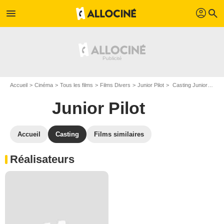
profil
menu
search
Accueil
Cinéma
Tous les films
Films Divers
Junior Pilot
Casting Junior Pilot
Junior Pilot
Accueil
Casting
Films similaires
Réalisateurs