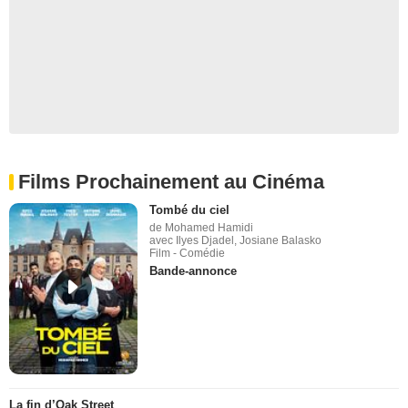
Films Prochainement au Cinéma
Tombé du ciel
de Mohamed Hamidi
avec Ilyes Djadel, Josiane Balasko
Film - Comédie
Bande-annonce
La fin d’Oak Street