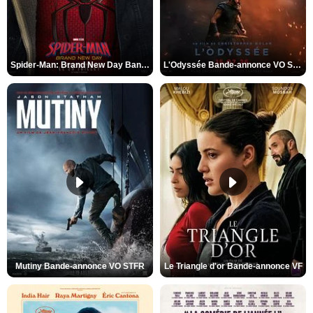
Spider-Man: Brand New Day Bande-annonce VO STFR
L'Odyssée Bande-annonce VO STFR
Mutiny Bande-annonce VO STFR
Le Triangle d'or Bande-annonce VF