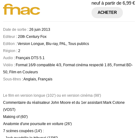
neuf à partir de
6,99 €
ACHETER
Date de sortie
: 26 juin 2013
Editeur
: 20th Century Fox
Edition
: Version Longue, Blu-ray, PAL, Tous publics
Région
: 2
Audio
: Français DTS 5.1
Vidéo
: Format 16/9 compatible 4/3, Format cinéma respecté 1.85, Format BD-
50, Film en Couleurs
Sous-titres
: Anglais, Français
Le film en version longue (102') ou en version cinéma (98')
Commentaire du réalisateur John Moore et du 1er assistant Mark Cotone
(VOST)
Making of (60')
Anatomie d'une poursuite en voiture (26')
7 scènes coupées (14') :
- Jack quadrille le tribunal (1'08")