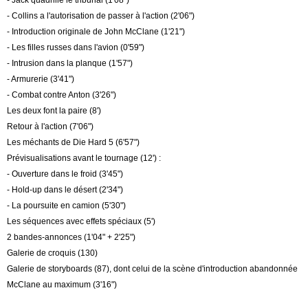
- Collins a l'autorisation de passer à l'action (2'06")
- Introduction originale de John McClane (1'21")
- Les filles russes dans l'avion (0'59")
- Intrusion dans la planque (1'57")
- Armurerie (3'41")
- Combat contre Anton (3'26")
Les deux font la paire (8')
Retour à l'action (7'06")
Les méchants de Die Hard 5 (6'57")
Prévisualisations avant le tournage (12') :
- Ouverture dans le froid (3'45")
- Hold-up dans le désert (2'34")
- La poursuite en camion (5'30")
Les séquences avec effets spéciaux (5')
2 bandes-annonces (1'04" + 2'25")
Galerie de croquis (130)
Galerie de storyboards (87), dont celui de la scène d'introduction abandonnée
McClane au maximum (3'16")