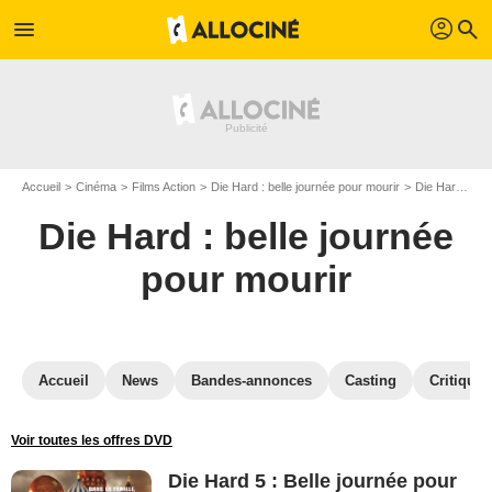
profil
menu
search
Accueil
Cinéma
Films Action
Die Hard : belle journée pour mourir
Die Hard : belle journée pour mourir en Blu Ray
Die Hard : belle journée
pour mourir
Accueil
News
Bandes-annonces
Casting
Critiques
Voir toutes les offres DVD
Die Hard 5 : Belle journée pour