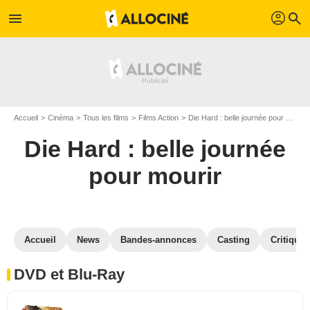
profil
menu
search
Accueil
Cinéma
Tous les films
Films Action
Die Hard : belle journée pour mourir
Die Hard : belle journée
pour mourir
Accueil
News
Bandes-annonces
Casting
Critiques
DVD et Blu-Ray