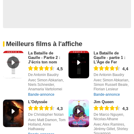
Meilleurs films à l'affiche
La Bataille de
La Bataille de
Gaulle - Partie 2 :
Gaulle - partie 1 :
J’écris ton nom
L'Âge de Fer
4,5
4,4
De Antonin Baudry
De Antonin Baudry
Avec Simon Abkarian,
Avec Simon Abkarian,
Niels Schneider,
Simon Russell Beale,
Anamaria Vartolomei
Florian Lesieur
Bande-annonce
Bande-annonce
L'Odyssée
Jim Queen
4,3
4,3
De Christopher Nolan
De Marco Nguyen,
Nicolas Athane
Avec Matt Damon, Tom
Holland, Anne
Avec Alex Ramires,
Hathaway
Jérémy Gillet, Shirley
Souagnon