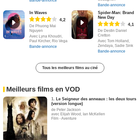
Bande-annonce
Bande-annonce
In Waves
Spider-Man: Brand
New Day
4,2
4,1
De Phuong Mai
Nguyen
De Destin Daniel
Cretton
Avec Lyna Khoudri,
Paul Kircher, Rio Vega
Avec Tom Holland,
Zendaya, Sadie Sink
Bande-annonce
Bande-annonce
Tous les meilleurs films au ciné
Meilleurs films en VOD
1.
Le Seigneur des anneaux : les deux tours
(version longue)
de Peter Jackson
avec Elijah Wood, Ian McKellen
Film - Aventure