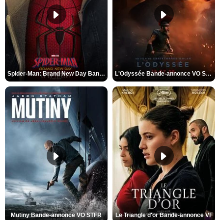
Spider-Man: Brand New Day Bande-annonce VO STFR
L'Odyssée Bande-annonce VO STFR
Mutiny Bande-annonce VO STFR
Le Triangle d'or Bande-annonce VF