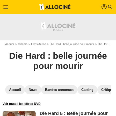
profil
menu
search
Accueil
Cinéma
Films Action
Die Hard : belle journée pour mourir
Die Hard : belle journée pour mourir en DVD
Die Hard : belle journée
pour mourir
Accueil
News
Bandes-annonces
Casting
Critiques
Voir toutes les offres DVD
Die Hard 5 : Belle journée pour