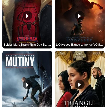
Spider-Man: Brand New Day Bande-annonce VO STFR
L'Odyssée Bande-annonce VO STFR