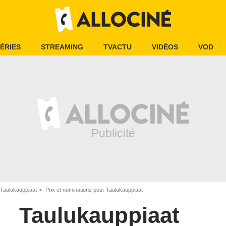
ÉRIES
STREAMING
TVACTU
VIDÉOS
VOD
Taulukauppiaat
Prix et nominations pour Taulukauppiaat
Taulukauppiaat