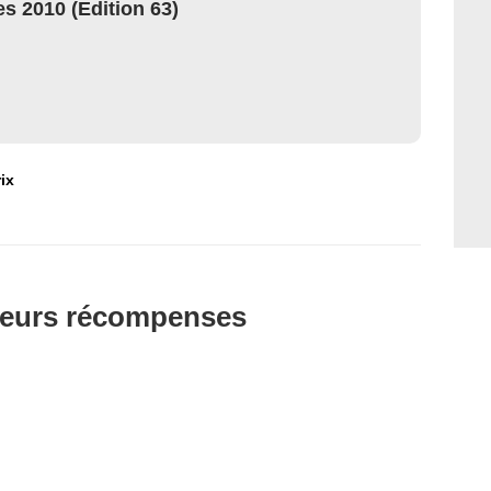
s 2010 (Edition 63)
ix
t leurs récompenses