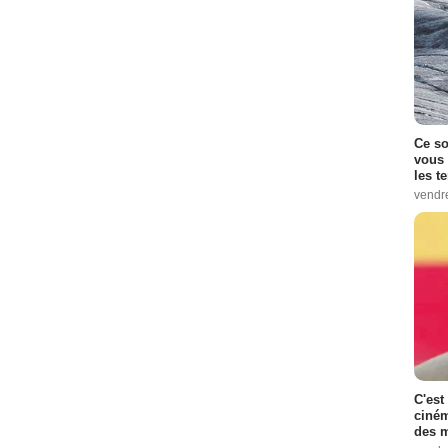
Ce so
vous 
les t
vendr
C'est
ciném
des m