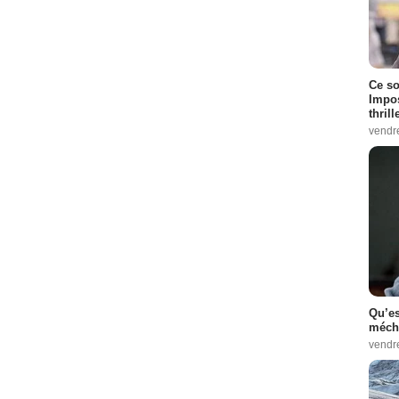
Ce so
Impos
thrill
vendr
Qu’es
méch
vendr