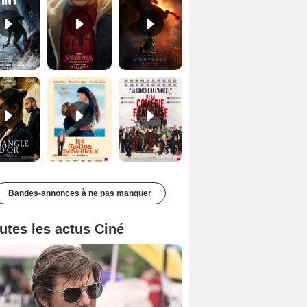
Le Triangle d'or Bande-annonce VF
Les Matins merveilleux Bande-annonce VF
De la Comédie-Française Teaser VF
Bandes-annonces à ne pas manquer
utes les actus Ciné