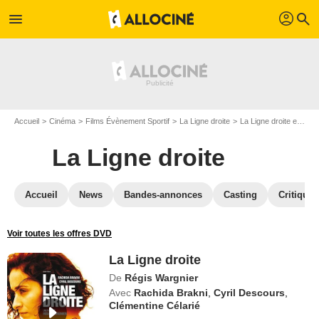
profil
menu
search
Accueil
Cinéma
Films Évènement Sportif
La Ligne droite
La Ligne droite en Blu Ray
La Ligne droite
Accueil
News
Bandes-annonces
Casting
Critiques
Voir toutes les offres DVD
La Ligne droite
De
Régis Wargnier
Avec
Rachida Brakni
,
Cyril Descours
,
Clémentine Célarié