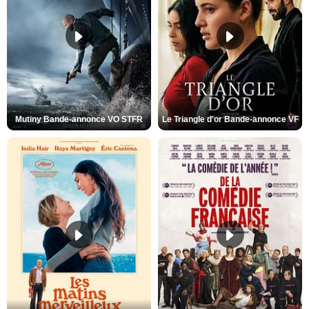
Mutiny Bande-annonce VO STFR
Le Triangle d'or Bande-annonce VF