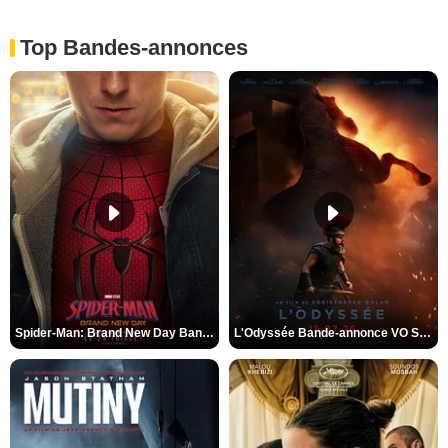
Top Bandes-annonces
Spider-Man: Brand New Day Bande-annonce VO STFR
L'Odyssée Bande-annonce VO STFR