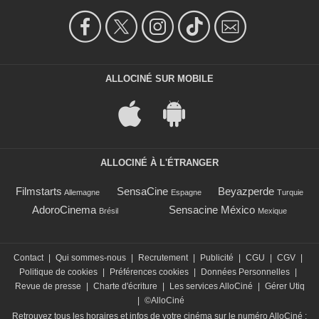
ALLOCINÉ SUR MOBILE
ALLOCINÉ À L'ÉTRANGER
Filmstarts
SensaCine
Beyazperde
Allemagne
Espagne
Turquie
AdoroCinema
Sensacine México
Brésil
Mexique
Contact
|
Qui sommes-nous
|
Recrutement
|
Publicité
|
CGU
|
CGV
|
Politique de cookies
|
Préférences cookies
|
Données Personnelles
|
Revue de presse
|
Charte d'écriture
|
Les services AlloCiné
|
Gérer Utiq
|
©AlloCiné
Retrouvez tous les horaires et infos de votre cinéma sur le numéro AlloCiné :