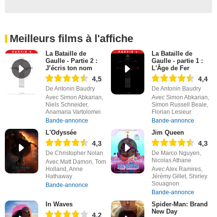
Meilleurs films à l'affiche
La Bataille de
La Bataille de
Gaulle - Partie 2 :
Gaulle - partie 1 :
J’écris ton nom
L'Âge de Fer
4,5
4,4
De Antonin Baudry
De Antonin Baudry
Avec Simon Abkarian,
Avec Simon Abkarian,
Niels Schneider,
Simon Russell Beale,
Anamaria Vartolomei
Florian Lesieur
Bande-annonce
Bande-annonce
L'Odyssée
Jim Queen
4,3
4,3
De Christopher Nolan
De Marco Nguyen,
Nicolas Athane
Avec Matt Damon, Tom
Holland, Anne
Avec Alex Ramires,
Hathaway
Jérémy Gillet, Shirley
Souagnon
Bande-annonce
Bande-annonce
In Waves
Spider-Man: Brand
New Day
4,2