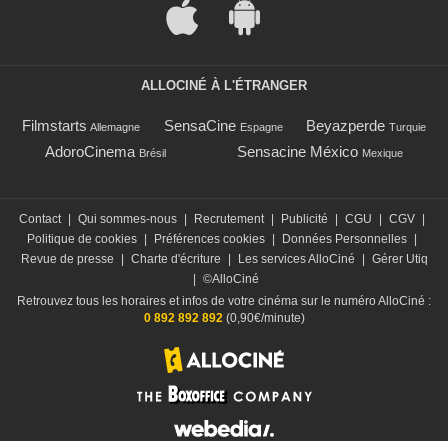
ALLOCINÉ À L'ÉTRANGER
Filmstarts
SensaCine
Beyazperde
Allemagne
Espagne
Turquie
AdoroCinema
Sensacine México
Brésil
Mexique
Contact
|
Qui sommes-nous
|
Recrutement
|
Publicité
|
CGU
|
CGV
|
Politique de cookies
|
Préférences cookies
|
Données Personnelles
|
Revue de presse
|
Charte d'écriture
|
Les services AlloCiné
|
Gérer Utiq
|
©AlloCiné
Retrouvez tous les horaires et infos de votre cinéma sur le numéro AlloCiné :
0 892 892 892
(0,90€/minute)