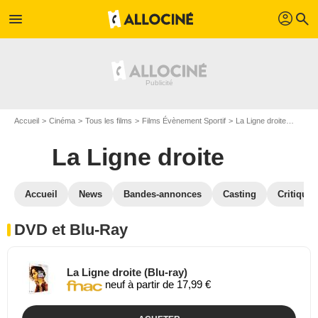
profil
menu
search
Accueil
Cinéma
Tous les films
Films Évènement Sportif
La Ligne droite
La Li
La Ligne droite
Accueil
News
Bandes-annonces
Casting
Critiques
DVD et Blu-Ray
La Ligne droite (Blu-ray)
neuf à partir de 17,99 €