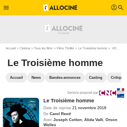
profil
menu
search
Accueil
Cinéma
Tous les films
Films Thriller
Le Troisième homme
VOD Le Troisième homme
Le Troisième homme
Accueil
News
Bandes-annonces
Casting
Critiques
Service proposé par
Le Troisième homme
Date de reprise
21 novembre 2018
De
Carol Reed
Avec
Joseph Cotten
,
Alida Valli
,
Orson
Welles