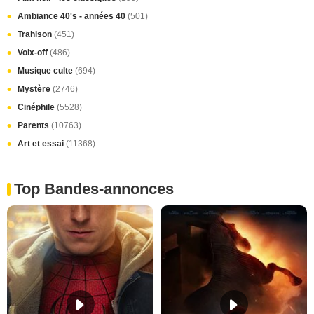
Ambiance 40's - années 40
(501)
Trahison
(451)
Voix-off
(486)
Musique culte
(694)
Mystère
(2746)
Cinéphile
(5528)
Parents
(10763)
Art et essai
(11368)
Top Bandes-annonces