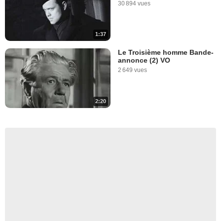
30 894 vues
1:37
Le Troisième homme Bande-
annonce (2) VO
2 649 vues
2:20