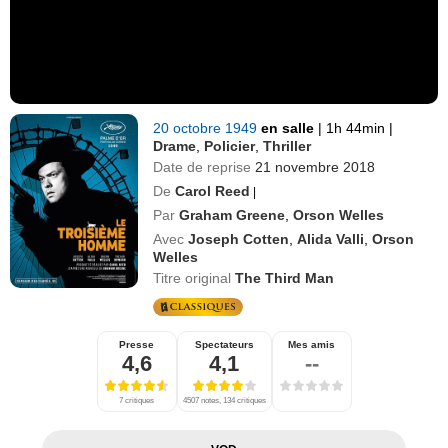
20 octobre 1949
en salle
|
1h 44min
|
Drame
,
Policier
,
Thriller
Date de reprise
21 novembre 2018
De
Carol Reed
|
Par
Graham Greene
,
Orson Welles
Avec
Joseph Cotten
,
Alida Valli
,
Orson
Welles
Titre original
The Third Man
Presse
Spectateurs
Mes amis
4,6
4,1
--
7 critiques
4507 notes, 134 critiques