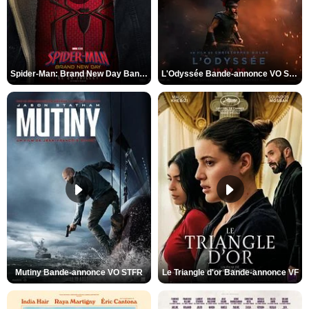
Spider-Man: Brand New Day Bande-annonce VO STFR
L'Odyssée Bande-annonce VO STFR
Mutiny Bande-annonce VO STFR
Le Triangle d'or Bande-annonce VF