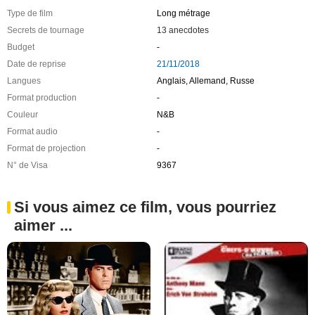
Type de film
Long métrage
Secrets de tournage
13 anecdotes
Budget
-
Date de reprise
21/11/2018
Langues
Anglais, Allemand, Russe
Format production
-
Couleur
N&B
Format audio
-
Format de projection
-
N° de Visa
9367
Si vous aimez ce film, vous pourriez
aimer ...