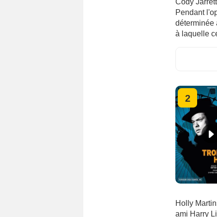
Cody Jarrett
Pendant l'op
déterminée à
à laquelle c
2
Holly Martin
ami Harry L