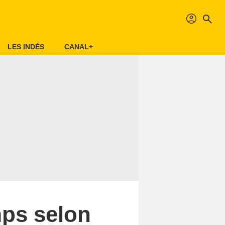
profil
search
LES INDÉS
CANAL+
mps selon