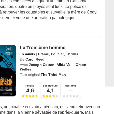
 et ses complices attaquent un train en Californie.
ération, quatre employés sont tués. La police est
 retrouver les coupables et surveille la mère de Cody,
e dernier voue une adoration pathologique...
Le Troisième homme
1h 44min
|
Drame
,
Policier
,
Thriller
De
Carol Reed
Avec
Joseph Cotten
,
Alida Valli
,
Orson
Welles
Titre original
The Third Man
Presse
Spectateurs
Mes amis
4,6
4,1
--
s, un minable écrivain américain, est venu retrouver son
ime dans la Vienne dévastée de l'après-guerre. Mais