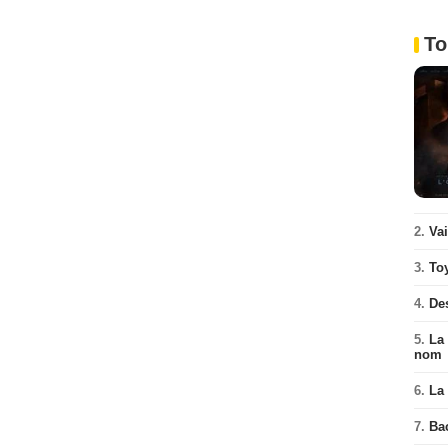
To
2.
Va
3.
To
4.
De
5.
La 
nom
6.
La 
7.
Ba