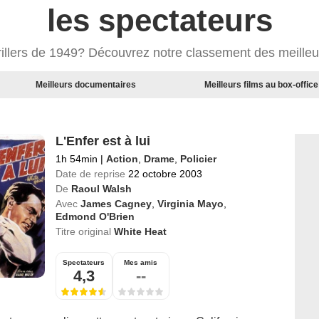
les spectateurs
rillers de 1949? Découvrez notre classement des meilleur
Meilleurs documentaires
Meilleurs films au box-office
L'Enfer est à lui
1h 54min
|
Action
,
Drame
,
Policier
Date de reprise
22 octobre 2003
De
Raoul Walsh
Avec
James Cagney
,
Virginia Mayo
,
Edmond O'Brien
Titre original
White Heat
Spectateurs
Mes amis
4,3
--