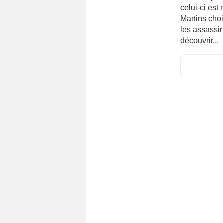
celui-ci est
Martins cho
les assassin
découvrir...