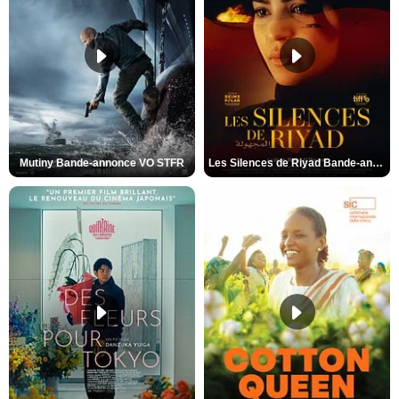
Mutiny Bande-annonce VO STFR
Les Silences de Riyad Bande-annonce VO STFR