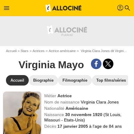
profil
menu
search
Accueil
Stars
Actrices
Actrice américaine
Virginia Clara Jones dit Virginia Mayo
Virginia Mayo
Accueil
Biographie
Filmographie
Top films/séries
Métier
Actrice
Nom de naissance
Virginia Clara Jones
Nationalité
Américaine
Naissance
30 novembre 1920
(St Louis,
Missouri - Etats-Unis)
Décès
17 janvier 2005
à l'age de 84 ans