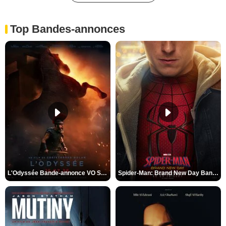
Top Bandes-annonces
L'Odyssée Bande-annonce VO STFR
Spider-Man: Brand New Day Bande-annonce VO STFR