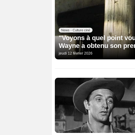
News - Culture ciné
"Voyons à quel point vou
Wayne a obtenu son prem
jeudi 12 février 2026