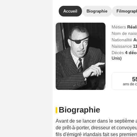
Accueil
Biographie
Filmograp
Métiers
Réal
Nom de nai
Nationalité
A
Naissance
1
Décès
4 dé
Unis)
5
ans de c
Biographie
Avant de se lancer dans le septième a
de prêt-à-porter, dresseur et convoye
fils d'émigré irlandais fait ses premi