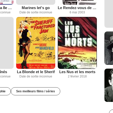
La Charge de la 8e brigade
Marines let's go
Le Rendez-vous de septembre
inconnue
Date de sortie inconnue
6 mai 2003
înés
La Blonde et le Sherif
Les Nus et les morts
inconnue
Date de sortie inconnue
2 février 2018
phie
Ses meilleurs films / séries