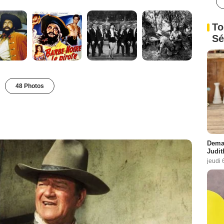
To
Sé
48 Photos
Demai
Judit
jeudi 