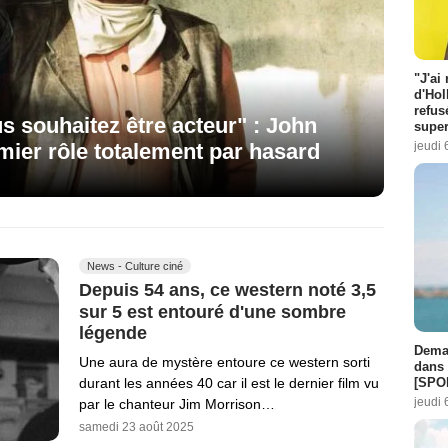
"J'ai
d'Hol
refus
s souhaitez être acteur" : John
super
jeudi 
ier rôle totalement par hasard
News - Culture ciné
Depuis 54 ans, ce western noté 3,5
sur 5 est entouré d'une sombre
légende
Demai
Une aura de mystère entoure ce western sorti
dans 
[SPO
durant les années 40 car il est le dernier film vu
jeudi 
par le chanteur Jim Morrison…
samedi 23 août 2025