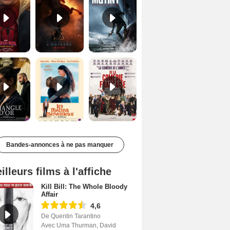
Le Triangle d'or Bande-annonce VF
Les Matins merveilleux Bande-annonce VF
De la Comédie-Française Teaser VF
Bandes-annonces à ne pas manquer
illeurs films à l'affiche
Kill Bill: The Whole Bloody
Affair
4,6
De Quentin Tarantino
Avec Uma Thurman, David