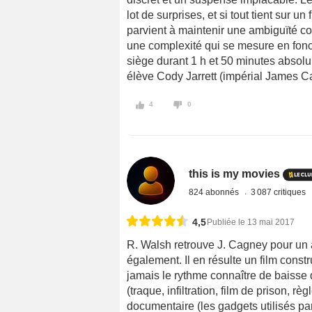
lot de surprises, et si tout tient sur un
parvient à maintenir une ambiguïté 
une complexité qui se mesure en fonc
siège durant 1 h et 50 minutes absolu
élève Cody Jarrett (impérial James C
4
0
this is my movies
824 abonnés
3 087 critiques
4,5
Publiée le 13 mai 2017
R. Walsh retrouve J. Cagney pour un 
également. Il en résulte un film const
jamais le rythme connaître de baisse d
(traque, infiltration, film de prison,
documentaire (les gadgets utilisés par 