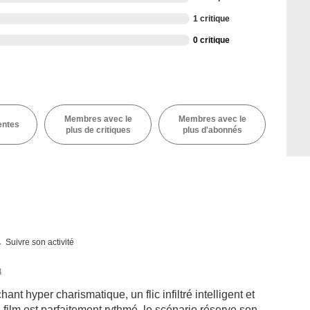
1 critique
0 critique
Membres avec le
Membres avec le
entes
plus de critiques
plus d'abonnés
Suivre son activité
4
ant hyper charismatique, un flic infiltré intelligent et
 film est parfaitement rythmé, le scénario réserve son