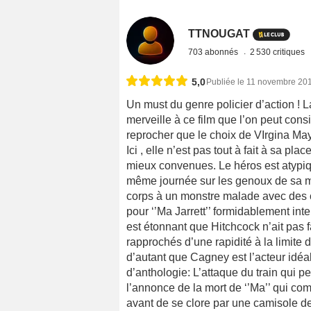
TTNOUGAT
703 abonnés
2 530 critiques
5,0
Publiée le 11 novembre 20
Un must du genre policier d’action ! 
merveille à ce film que l’on peut con
reprocher que le choix de VIrgina May
Ici , elle n’est pas tout à fait à sa p
mieux convenues. Le héros est atypiqu
même journée sur les genoux de sa mèr
corps à un monstre malade avec des c
pour ‘’Ma Jarrett’’ formidablement int
est étonnant que Hitchcock n’ait pas f
rapprochés d’une rapidité à la limite d
d’autant que Cagney est l’acteur idé
d’anthologie: L’attaque du train qui p
l’annonce de la mort de ‘’Ma’’ qui c
avant de se clore par une camisole de