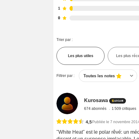
1
0
Trier par :
Les plus utiles
Les plus réc
Filtrer par :
Toutes les notes
Kurosawa
674 abonnés
1 509 critiques
4,5
Publiée le 7 novembre 201
"White Heat" est le polar rêvé: un méch
discret et un suspense implacable. Le