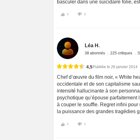
basculer dans une suicidaire folie, e
3
0
Léa H.
38 abonnés
225 critiques
S
4,5
Publiée le 26 janvier 2014
Chef d’œuvre du film noir, « White hea
occidentale et de son capitalisme sau
intensité hallucinante à son personna
psychotique qu’épouse parfaitement l
à couper le souffle. Regret infini pou
la puissance des grandes tragédies 
2
1