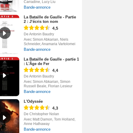
Carradine, Lucy Liu
Bande-annonce
La Bataille de Gaulle - Partie
2 : J’écris ton nom
4,5
De Antonin Baudry
Avec Simon Abkarian, Niels
Schneider, Anamaria Vartolomei
Bande-annonce
La Bataille de Gaulle - partie 1
: L'Âge de Fer
4,4
De Antonin Baudry
Avec Simon Abkarian, Simon
Russell Beale, Florian Lesieur
Bande-annonce
L'Odyssée
4,3
De Christopher Nolan
Avec Matt Damon, Tom Holland,
Anne Hathaway
Bande-annonce