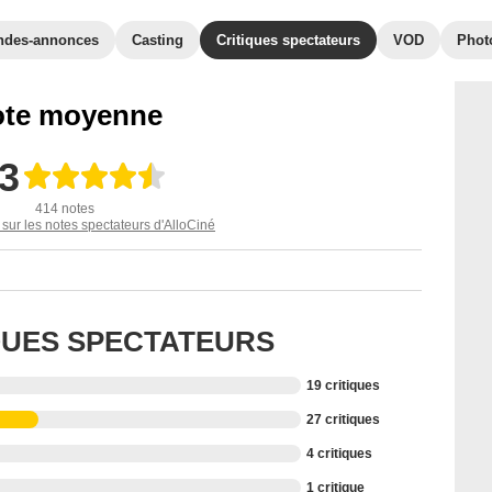
ndes-annonces
Casting
Critiques spectateurs
VOD
Phot
te moyenne
,3
414 notes
 sur les notes spectateurs d'AlloCiné
IQUES SPECTATEURS
19 critiques
27 critiques
4 critiques
1 critique