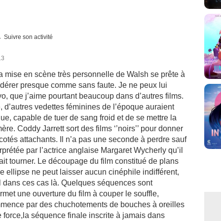
Suivre son activité
13
La mise en scène très personnelle de Walsh se prête à
sidérer presque comme sans faute. Je ne peux lui
o, que j’aime pourtant beaucoup dans d’autres films.
lace, d’autres vedettes féminines de l’époque auraient
e, capable de tuer de sang froid et de se mettre la
e. Coddy Jarrett sort des films ‘’noirs’’ pour donner
otés attachants. Il n’a pas une seconde à perdre sauf
erprétée par l’actrice anglaise Margaret Wycherly qu’il
ait tourner. Le découpage du film constitué de plans
e ellipse ne peut laisser aucun cinéphile indifférent,
al dans ces cas là. Quelques séquences sont
ermet une ouverture du film à couper le souffle,
ommence par des chuchotements de bouches à oreilles
 force,la séquence finale inscrite à jamais dans