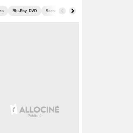
os
Blu-Ray, DVD
Secrets de tournage
Récompenses
Fil