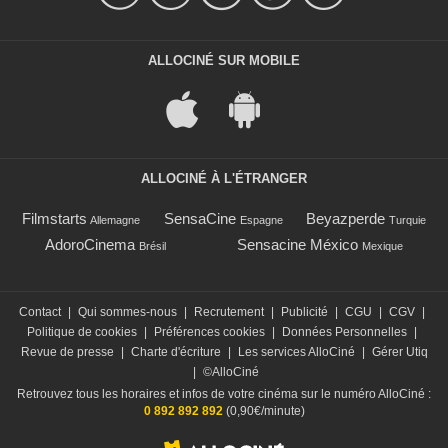
ALLOCINÉ SUR MOBILE
ALLOCINÉ À L'ÉTRANGER
Filmstarts
SensaCine
Beyazperde
Allemagne
Espagne
Turquie
AdoroCinema
Sensacine México
Brésil
Mexique
Contact
|
Qui sommes-nous
|
Recrutement
|
Publicité
|
CGU
|
CGV
|
Politique de cookies
|
Préférences cookies
|
Données Personnelles
|
Revue de presse
|
Charte d'écriture
|
Les services AlloCiné
|
Gérer Utiq
|
©AlloCiné
Retrouvez tous les horaires et infos de votre cinéma sur le numéro AlloCiné :
0 892 892 892
(0,90€/minute)