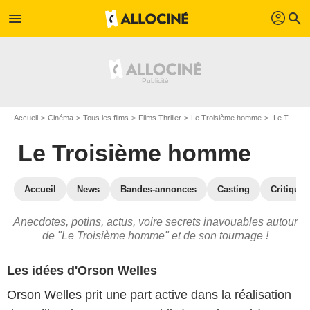
profil
menu
search
Accueil
Cinéma
Tous les films
Films Thriller
Le Troisième homme
Le Troisième homme : les secrets du tournage
Le Troisième homme
Accueil
News
Bandes-annonces
Casting
Critiques
Anecdotes, potins, actus, voire secrets inavouables autour
de "Le Troisième homme" et de son tournage !
Les idées d'Orson Welles
Orson Welles
prit une part active dans la réalisation