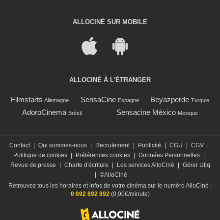
ALLOCINÉ SUR MOBILE
ALLOCINÉ À L'ÉTRANGER
Filmstarts
SensaCine
Beyazperde
Allemagne
Espagne
Turquie
AdoroCinema
Sensacine México
Brésil
Mexique
Contact
|
Qui sommes-nous
|
Recrutement
|
Publicité
|
CGU
|
CGV
|
Politique de cookies
|
Préférences cookies
|
Données Personnelles
|
Revue de presse
|
Charte d'écriture
|
Les services AlloCiné
|
Gérer Utiq
|
©AlloCiné
Retrouvez tous les horaires et infos de votre cinéma sur le numéro AlloCiné :
0 892 892 892
(0,90€/minute)