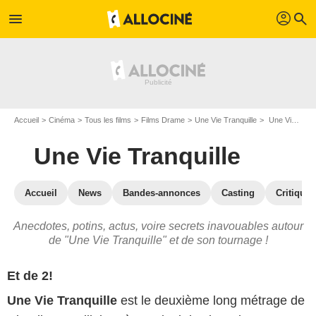
profil
menu
search
Accueil
Cinéma
Tous les films
Films Drame
Une Vie Tranquille
Une Vie Tranquille : les secrets du tournage
Une Vie Tranquille
Accueil
News
Bandes-annonces
Casting
Critiques
Anecdotes, potins, actus, voire secrets inavouables autour
de "Une Vie Tranquille" et de son tournage !
Et de 2!
Une Vie Tranquille
est le deuxième long métrage de