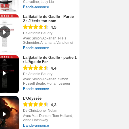
Carradine, Lucy Liu
Bande-annonce
La Bataille de Gaulle - Partie
2 : J’écris ton nom
4,5
De Antonin Baudry
Avec Simon Abkarian, Niels
Schneider, Anamaria Vartolomei
Bande-annonce
La Bataille de Gaulle - partie 1
: L'Âge de Fer
4,4
De Antonin Baudry
Avec Simon Abkarian, Simon
Russell Beale, Florian Lesieur
Bande-annonce
L'Odyssée
4,3
De Christopher Nolan
Avec Matt Damon, Tom Holland,
Anne Hathaway
Bande-annonce