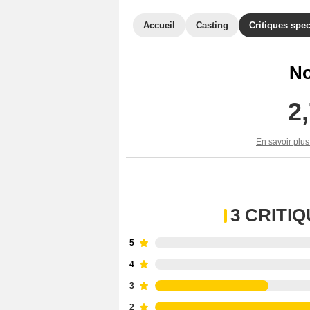
Accueil
Casting
Critiques spec
No
2
En savoir plus
3 CRITI
5
4
3
2