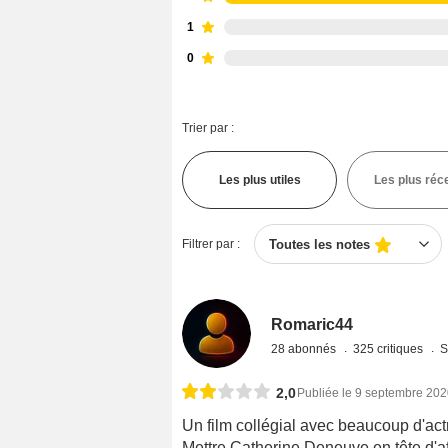
1
0
Trier par :
Les plus utiles
Les plus réc
Filtrer par :
Toutes les notes
Romaric44
28 abonnés
325 critiques
S
2,0
Publiée le 9 septembre 20
Un film collégial avec beaucoup d'ac
Mettre Catherine Deneuve en tête d'af