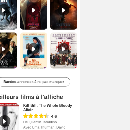
Le Triangle d'or Bande-annonce VF
Les Matins merveilleux Bande-annonce VF
De la Comédie-Française Teaser VF
Bandes-annonces à ne pas manquer
illeurs films à l'affiche
Kill Bill: The Whole Bloody
Affair
4,6
De Quentin Tarantino
Avec Uma Thurman, David