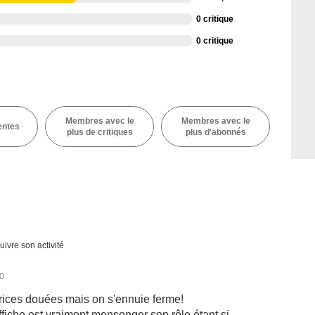
0 critique
0 critique
Membres avec le
Membres avec le
entes
plus de critiques
plus d'abonnés
uivre son activité
20
trices douées mais on s'ennuie ferme!
fiche est vraiment mensonger son rôle étant si