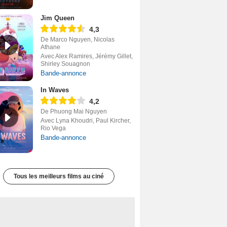
Jim Queen
4,3
De Marco Nguyen, Nicolas
Athane
Avec Alex Ramires, Jérémy Gillet,
Shirley Souagnon
Bande-annonce
In Waves
4,2
De Phuong Mai Nguyen
Avec Lyna Khoudri, Paul Kircher,
Rio Vega
Bande-annonce
Tous les meilleurs films au ciné