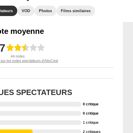
tateurs
VOD
Photos
Films similaires
te moyenne
,7
44 notes
 sur les notes spectateurs d'AlloCiné
QUES SPECTATEURS
0 critique
0 critique
1 critique
2 critiques