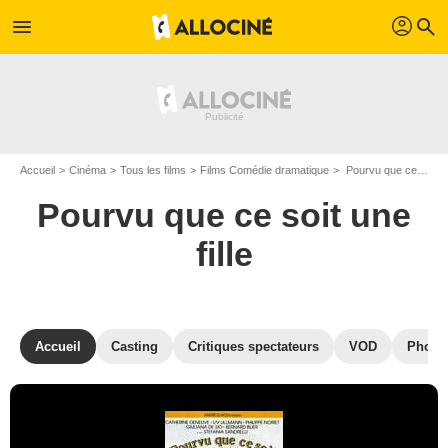
profil
menu
search
Accueil
Cinéma
Tous les films
Films Comédie dramatique
Pourvu que ce soit une fille de Mario Monicelli
Pourvu que ce soit une
fille
Accueil
Casting
Critiques spectateurs
VOD
Photo