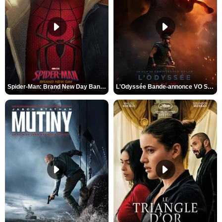
Spider-Man: Brand New Day Bande-annonce VO STFR
L'Odyssée Bande-annonce VO STFR