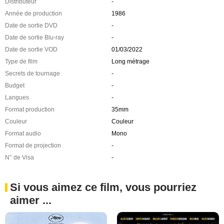
Distributeur
-
Année de production
1986
Date de sortie DVD
-
Date de sortie Blu-ray
-
Date de sortie VOD
01/03/2022
Type de film
Long métrage
Secrets de tournage
-
Budget
-
Langues
-
Format production
35mm
Couleur
Couleur
Format audio
Mono
Format de projection
-
N° de Visa
-
Si vous aimez ce film, vous pourriez
aimer ...