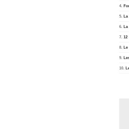
4.
Fo
5.
La 
6.
La 
7.
12
8.
Le
9.
Le
10.
L