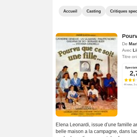
Accueil
Casting
Critiques spec
Pourv
De
Mar
Avec
L
Titre or
Spectat
2,
44 notes, 3 c
Elena Leonardi, issue d'une famille 
belle maison a la campagne, dans laq