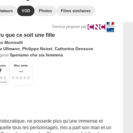
tateurs
VOD
Photos
Films similaires
Service proposé par
u que ce soit une fille
io Monicelli
iv Ullmann
,
Philippe Noiret
,
Catherine Deneuve
iginal
Speriamo che sia femmina
eurs
Mes amis
7
--
ritiques
aristocratique, ne possede plus qu'une immense et
uelle tous les personnages, mis a part son mari et un