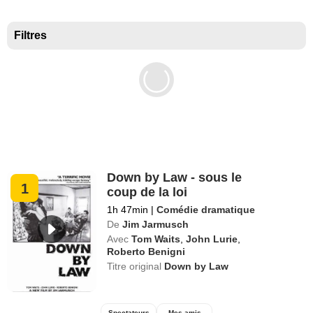
Meilleurs documentaires selon la presse
Filtres
Down by Law - sous le
1
coup de la loi
1h 47min
|
Comédie dramatique
De
Jim Jarmusch
Avec
Tom Waits
,
John Lurie
,
Roberto Benigni
Titre original
Down by Law
Spectateurs
Mes amis