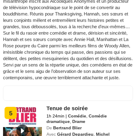
misanthrope inscrit aux Alcooliques Anonymes et un producteur
de télévision hypocondriaque sur le point de se convertir au
bouddhisme. Réunis pour Thanksgiving, Hannah, ses sœurs et
leurs conjoints mêlent et entremêlent leurs histoires petites et
grandes, tous déboussolés, tous à la recherche d’eux-mêmes…
Sur le fil du rasoir entre comédie et drame, dérision et sincérité,
Hannah et ses sœurs compte avec Annie Hall, Manhattan et La
Rose pourpre du Caire parmi les meilleurs films de Woody Allen,
irrésistible chronique du temps qui passe, des passions qui se
délitent, des petites mesquineries du quotidien et des désillusions.
Servi par un sens de la répartie unique, des comédiens en état de
grâce et le sens aigu de l’observation de son auteur sur ses
contemporains, une œuvre terriblement attachante et juste.
Tenue de soirée
5
1h 24min
|
Comédie
,
Comédie
dramatique
,
Drame
De
Bertrand Blier
Avec
Gérard Depardieu
,
Michel