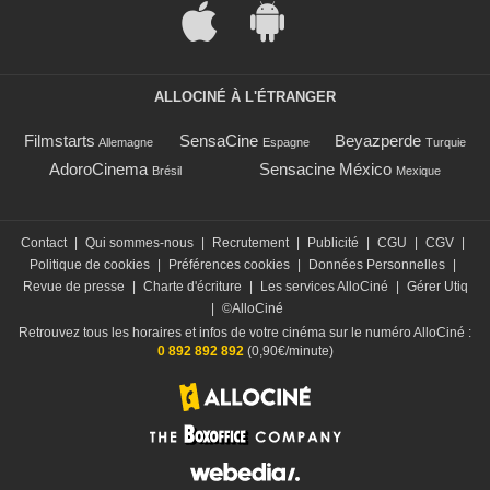
ALLOCINÉ À L'ÉTRANGER
Filmstarts
SensaCine
Beyazperde
Allemagne
Espagne
Turquie
AdoroCinema
Sensacine México
Brésil
Mexique
Contact
|
Qui sommes-nous
|
Recrutement
|
Publicité
|
CGU
|
CGV
|
Politique de cookies
|
Préférences cookies
|
Données Personnelles
|
Revue de presse
|
Charte d'écriture
|
Les services AlloCiné
|
Gérer Utiq
|
©AlloCiné
Retrouvez tous les horaires et infos de votre cinéma sur le numéro AlloCiné :
0 892 892 892
(0,90€/minute)